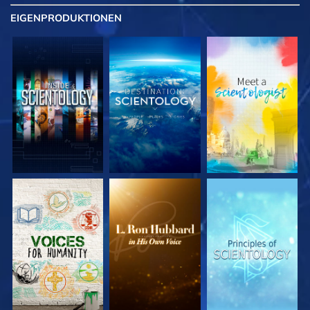
EIGENPRODUKTIONEN
SERIE
SERIE
SERIE
ENTDECKEN
ENTDECKEN
ENTDECKEN