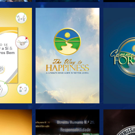
A SÉRIE
VEJA
VE
JA
VEJA
VE