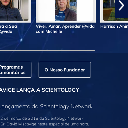
ra a Sua
Viver, Amar, Aprender @vida
Harrison An
 @vida
com Michelle
Programas
O Nosso Fundador
umanitários
AVIGE LANÇA A SCIENTOLOGY
 Lançamento da Scientology Network
2 de março de 2018 da Scientology Network,
Sr. David Miscavige neste especial de uma hora.