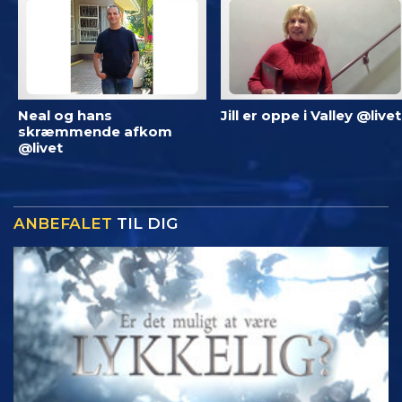
Neal og hans
Jill er oppe i Valley @livet
skræmmende afkom
@livet
ANBEFALET
TIL DIG