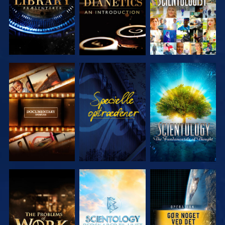
UDFORSK
SE
UDFORSK
SERIEN
SERIEN
UDFORSK
UDFORSK
SE
SERIEN
SERIEN