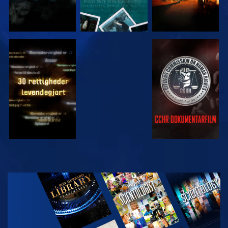
SE
SE
SE
SE
UDFORSK
SERIEN