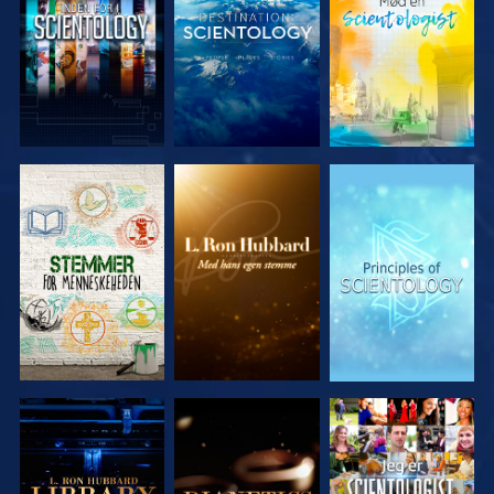
UDFORSK
UDFORSK
UDFORSK
SERIEN
SERIEN
SERIEN
UDFORSK
UDFORSK
SE
SERIEN
SERIEN