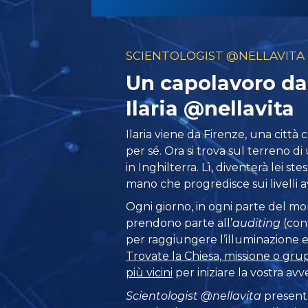
SCIENTOLOGIST @NELLAVITA
Un capolavoro da
Ilaria @nellavita
Ilaria viene da Firenze, una città 
per sé. Ora si trova sul terreno di 
in Inghilterra. Lì, diventerà lei s
mano che progredisce sui livelli a
Ogni giorno, in ogni parte del m
prendono parte all’
auditing
(con
per raggiungere l’illuminazione e l
Trovate la Chiesa, missione o gru
più vicini
per iniziare la vostra avv
Scientologist @nellavita
presenta