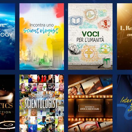
 LE
ESPLORA LE
ESPLORA LE
ES
SERIE
SERIE