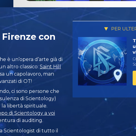
PER ULTE
 Firenze con
T
u
v
Ci
che è un’opera d’arte già di
Sc
un altro classico:
Saint Hill
tessa un capolavoro, man
vanzati di OT!
ondo, ci sono persone che
sulenza di Scientology)
a libertà spirituale.
ppo di Scientology a voi
entura di auditing.
 Scientologist di tutto il