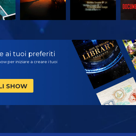
A
GUARDA
GUARDA
ES
ai tuoi preferiti
ow per iniziare a creare i tuoi
LI SHOW