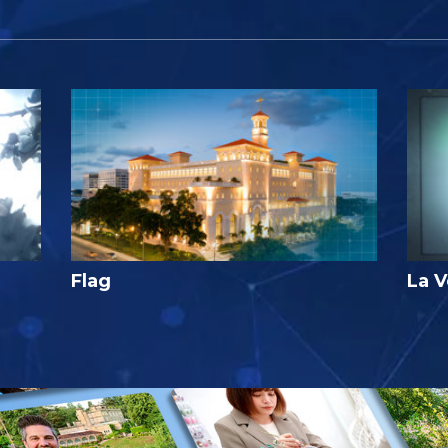
Flag
La V