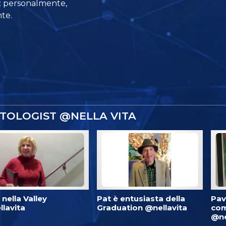
a: personalmente,
te.
NTOLOGIST @NELLA VITA
è nella Valley
Pat è entusiasta della
Pav
lavita
Graduation @nellavita
com
@ne