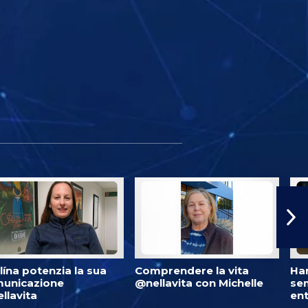
lína potenzia la sua
Comprendere la vita
Har
unicazione
@nellavita con Michelle
se
llavita
ent