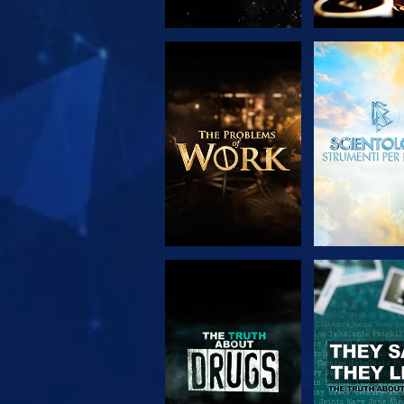
ESPLORA LE
GUARD
SERIE
GUARDA
GUARD