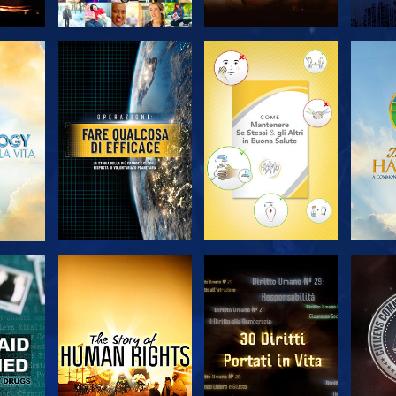
A
ESPLORA LE
ESPLORA LE
ES
SERIE
SERIE
A
GUARDA
GUARDA