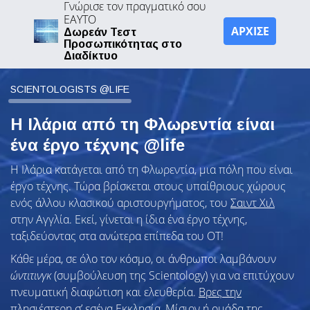
Γνώρισε τον πραγματικό σου
ΕΑΥΤΟ
ΑΡΧΙΣΕ
Δωρεάν Τεστ
Προσωπικότητας στο
Διαδίκτυο
SCIENTOLOGISTS @LIFE
Η Ιλάρια από τη Φλωρεντία είναι
ένα έργο τέχνης @life
Η Ιλάρια κατάγεται από τη Φλωρεντία, μια πόλη που είναι
έργο τέχνης. Τώρα βρίσκεται στους υπαίθριους χώρους
ενός άλλου κλασικού αριστουργήματος, του
Σαιντ Χιλ
στην Αγγλία. Εκεί, γίνεται η ίδια ένα έργο τέχνης,
ταξιδεύοντας στα ανώτερα επίπεδα του ΟΤ!
Κάθε μέρα, σε όλο τον κόσμο, οι άνθρωποι λαμβάνουν
ώντιτινγκ
(συμβούλευση της Scientology) για να επιτύχουν
πνευματική διαφώτιση και ελευθερία.
Βρες την
πλησιέστερη σ’ εσένα Εκκλησία, Μίσιον ή ομάδα της