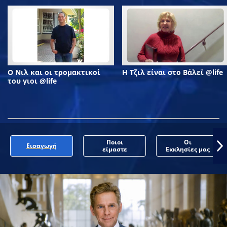
Ο Νιλ και οι τρομακτικοί
Η Τζιλ είναι στο Βάλεϊ @life
του γιοι @life
Ποιοι
Οι
Εισαγωγή
είμαστε
Εκκλησίες μας