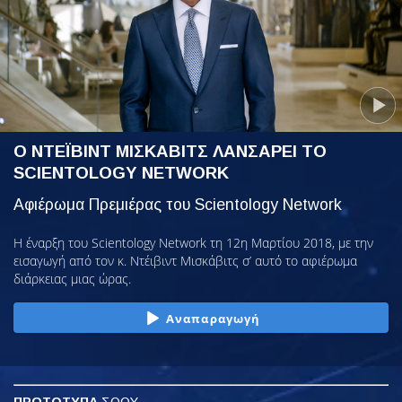
Ο ΝΤΕΪΒΙΝΤ ΜΙΣΚΑΒΙΤΣ ΛΑΝΣΑΡΕΙ ΤΟ
SCIENTOLOGY NETWORK
Αφιέρωμα Πρεμιέρας του Scientology Network
Η έναρξη του Scientology Network τη 12η Μαρτίου 2018, με την
εισαγωγή από τον κ. Ντέιβιντ Μισκάβιτς σ’ αυτό το αφιέρωμα
διάρκειας μιας ώρας.
Αναπαραγωγή
ΠΡΩΤΟΤΥΠΑ
ΣΟΟΥ