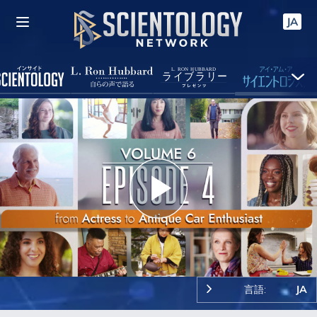
JA
Play
Video
言語:
JA