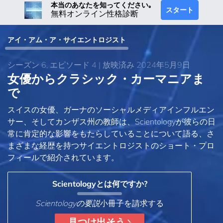
本当のあなたを知ってください｡
スタート
無料オンライン性格診断
アイ・アム・ア・サイエントロジスト
シーズン 6, エピソード 4 | 放映済み 2024年5月9日
女優からクラシック・カーマニアま
で
スイスの女優、ガーナのソーシャルメディアインフルエン
サー、そしてカンザス州の教師は、Scientologyが彼らの日
常に肯定的な影響をもたらしていることについて語る、さ
まざまな経歴を持つサイエントロジストのショート・プロ
フィールで紹介されています。
Scientologyとは何ですか?
Scientologyの要説
小冊子を請求する
見つけ出そう