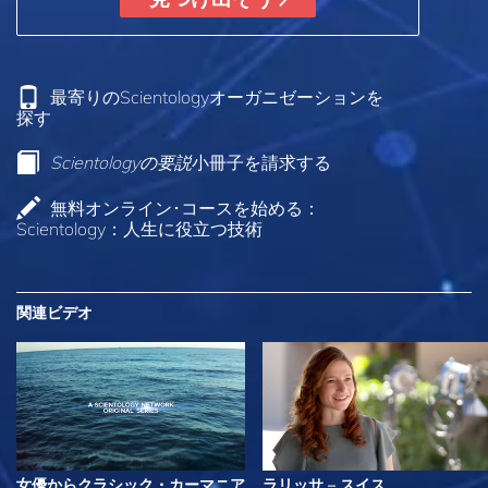
最寄りのScientologyオーガニゼーションを
探す
Scientologyの要説
小冊子を請求する
無料オンライン･コースを始める：
Scientology：人生に役立つ技術
関連ビデオ
女優からクラシック・カーマニア
ラリッサ – スイス