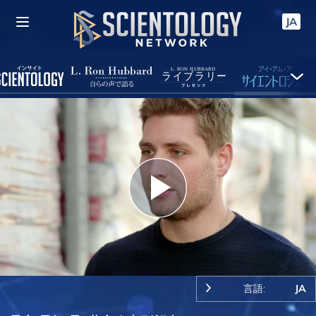
JA
Play
Video
言語:
JA