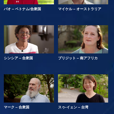
バオ – ベトナム/合衆国
マイケル – オーストラリア
シンシア – 合衆国
ブリジット – 南アフリカ
マーク – 合衆国
スゥ-イェン – 台湾