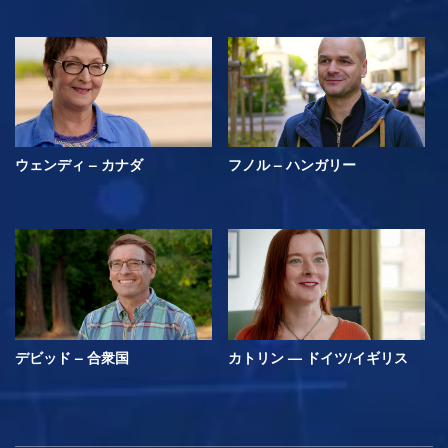
ウェンディ – カナダ
フノル – ハンガリー
デビッド – 合衆国
カトリン — ドイツ/イギリス