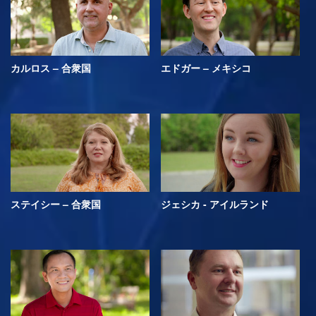
カルロス – 合衆国
エドガー – メキシコ
ステイシー – 合衆国
ジェシカ - アイルランド