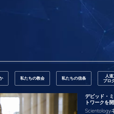
人道
か
私たちの教会
私たちの信条
プロ
デビッド・ミス
トワークを開
Sciento