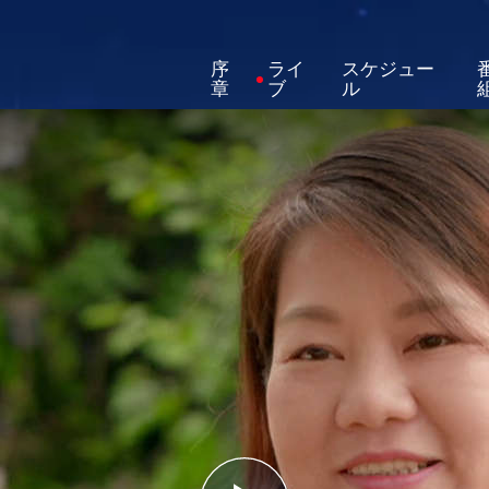
序
ライ
スケジュー
章
ブ
ル