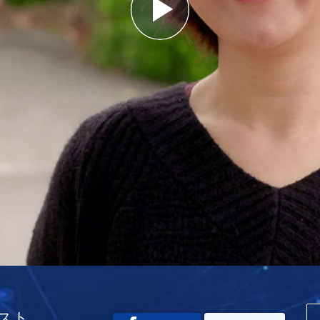
Play
Video
スト