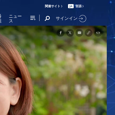
関連サイト
言語
JA
番
ニュー
サインイン
組
ス