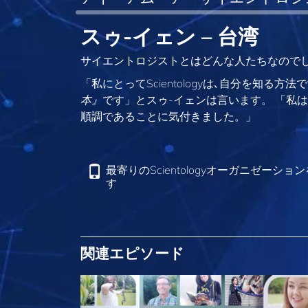
スゥ-イェン – 台湾
サイエントロジストとはどんな人たちなのでし
「私にとってScientologyは､自分を知る方法です
本』
です」とスゥ-イェンは言います。 「私
順調であることに気付きました。」
最寄りのScientologyオーガニゼーショ
す
関連エピソード