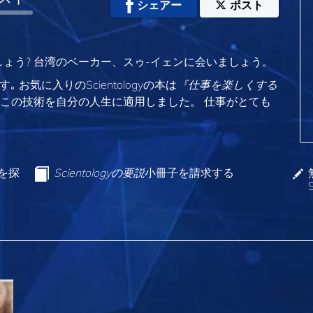
シェアー
ポスト
ょう? 台湾のベーカー、スゥ-イェンに会いましょう。
｡ お気に入りのScientologyの本は
『仕事を楽しくする
はこの技術を自分の人生に適用しました。 仕事がとても
ンを探
Scientologyの要説
小冊子を請求する