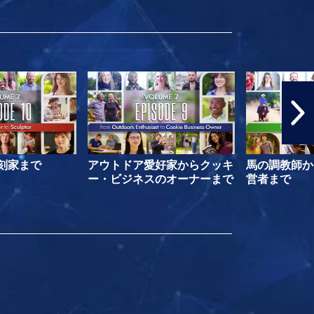
刻家まで
アウトドア愛好家からクッキ
馬の調教師か
ー・ビジネスのオーナーまで
営者まで