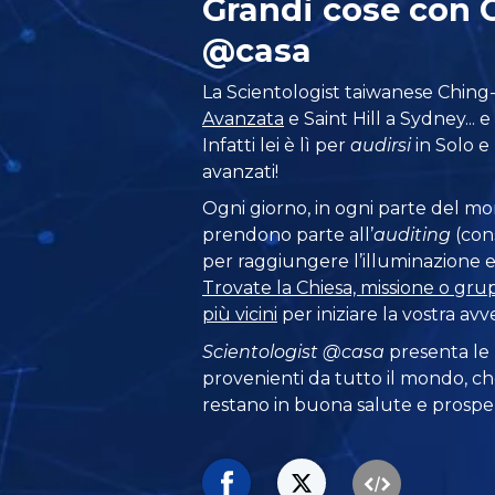
Grandi cose con 
@casa
La Scientologist taiwanese Ching-T
Avanzata
e Saint Hill a Sydney... 
Infatti lei è lì per
audirsi
in Solo e 
avanzati!
Ogni giorno, in ogni parte del m
prendono parte all’
auditing
(con
per raggiungere l’illuminazione e l
Trovate la Chiesa, missione o gru
più vicini
per iniziare la vostra avv
Scientologist @casa
presenta le
provenienti da tutto il mondo, ch
restano in buona salute e prosper