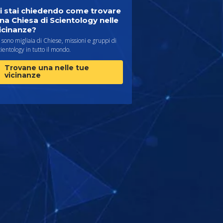
i stai chiedendo come trovare
na Chiesa di Scientology nelle
icinanze?
 sono migliaia di Chiese, missioni e gruppi di
ientology in tutto il mondo.
Trovane una nelle tue
vicinanze