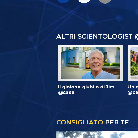
ALTRI SCIENTOLOGIST
Il gioioso giubilo di Jim
Un 
@casa
@ca
CONSIGLIATO
PER TE