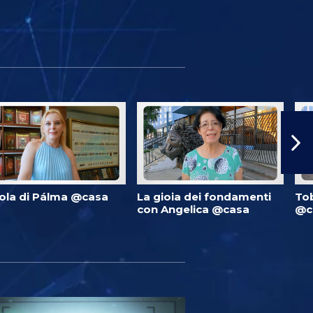
ola di Pálma @casa
La gioia dei fondamenti
Tob
con Angelica @casa
@c