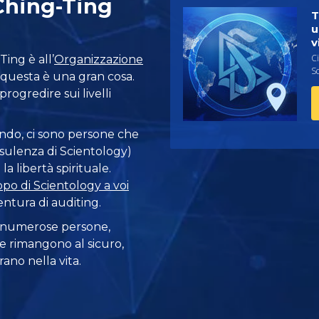
Ching-Ting
T
u
v
Ci
ing è all’
Organizzazione
Sc
e questa è una gran cosa.
progredire sui livelli
ondo, ci sono persone che
sulenza di Scientology)
a libertà spirituale.
ppo di Scientology a voi
entura di auditing.
 numerose persone,
e rimangono al sicuro,
ano nella vita.