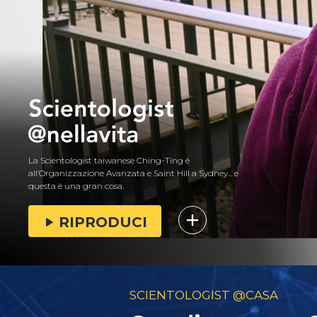
La Scientologist taiwanese Ching-Ting è
all’Organizzazione Avanzata e Saint Hill a Sydney... e
questa è una gran cosa.
RIPRODUCI
SCIENTOLOGIST @CASA