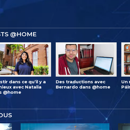
ISTS @HOME
stir dans ce qu’il y a
Des traductions avec
Un 
ieux avec Natalia
Bernardo dans @home
Pá
s @home
OUS