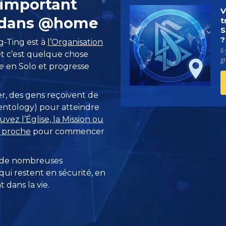
’important
V
 dans @home
t
S
?
g-Ting est à
l’Organisation
Il
t c’est quelque chose
g
e
en Solo et progresse
r, des gens reçoivent de
cientology) pour atteindre
uvez l’Église, la Mission ou
s proche
pour commencer
 de nombreuses
ui restent en sécurité, en
 dans la vie.