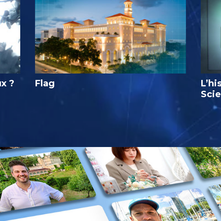
ux ?
Flag
L’hi
Sci