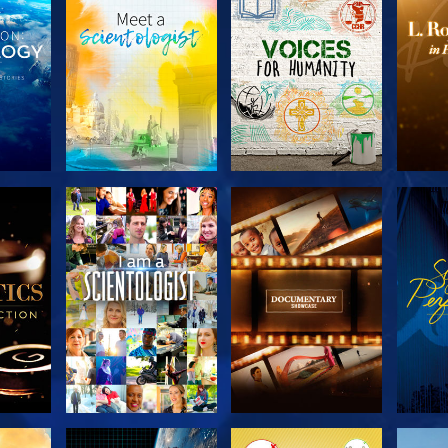
 LES
DÉCOUVRIR LES
DÉCOUVRIR LES
DÉC
S
SÉRIES
SÉRIES