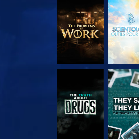
DÉCOUVRIR LES
REGARD
SÉRIES
REGARDER
REGARD