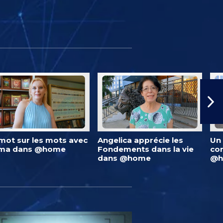
mot sur les mots avec
Angelica apprécie les
Un 
lma dans @home
Fondements dans la vie
co
dans @home
@h