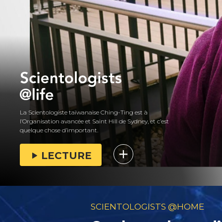
La Scientologiste taïwanaise Ching-Ting est à
l’Organisation avancée et Saint Hill de Sydney, et c’est
quelque chose d’important.
LECTURE
SCIENTOLOGISTS @HOME