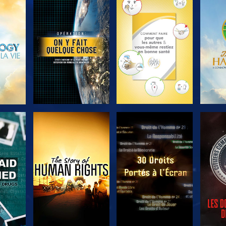
ER
DÉCOUVRIR LES
DÉCOUVRIR LES
DÉC
SÉRIES
SÉRIES
ER
REGARDER
REGARDER
R