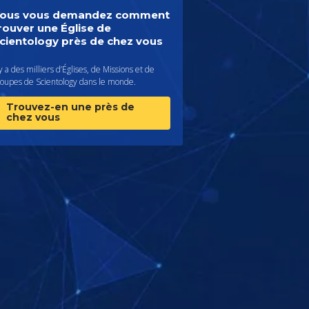
ous vous demandez comment
rouver une Église de
cientology près de chez vous
 y a des milliers d’Églises, de Missions et de
roupes de Scientology dans le monde.
Trouvez-en une près de
chez vous