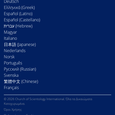
Deutsch
Ελληνικά (Greek)
Español (Latino)
Español (Castellano)
Magyar
Italiano
日本語 (Japanese)
Nederlands
Norsk
Português
Русский (Russian)
Svenska
繁體中文 (Chinese)
Français
© 2026 Church of Scientology International. Όλα τα Δικαιώματα
Κατοχυρωμένα.
Όροι Χρήσης