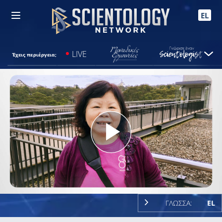
EL
LIVE
Έχεις περιέργεια;
Play
Video
ΓΛΩΣΣΑ:
EL