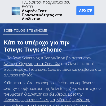
Γνώρισε τον πραγματικό σου
ΕΑΥΤΟ
ΑΡΧΙΣΕ
Δωρεάν Τεστ
Προσωπικότητας στο
Διαδίκτυο
SCIENTOLOGISTS @HOME
Κάτι το υπέροχο για την
Τσινγκ‑Τινγκ @home
Η Ταϊβανή Scientologist Τσινγκ‑Τινγκ βρίσκεται στον
Ανώτερο Οργανισμό και Σαιντ Χιλ
στο Σίδνεϊ – κι αυτό
είναι υπέροχο. Γιατί κάνει Σόλο
ώντιτινγκ
και ανεβαίνει στα
ανώτερα επίπεδα!
Κάθε μέρα, σε όλο τον κόσμο, οι άνθρωποι λαμβάνουν
ώντιτινγκ
(συμβούλευση της Scientology) για να επιτύχουν
πνευματική διαφώτιση και ελευθερία.
Βρες την
πλησιέστερη σ’ εσένα Εκκλησία, Μίσιον ή ομάδα της
Scientology
για να ξεκινήσεις την περιπέτειά σου στο