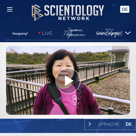
DE
LIVE
Neugierig?
Play
Video
SPRACHE:
DE