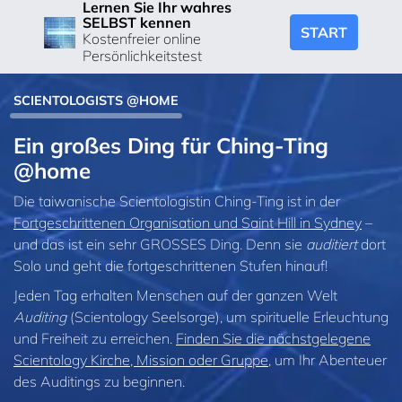
Lernen Sie Ihr wahres
SELBST kennen
START
Kostenfreier online
Persönlichkeitstest
SCIENTOLOGISTS @HOME
Ein großes Ding für Ching-Ting
@home
Die taiwanische Scientologistin Ching-Ting ist in der
Fortgeschrittenen Organisation und Saint Hill in Sydney
–
und das ist ein sehr GROSSES Ding. Denn sie
auditiert
dort
Solo und geht die fortgeschrittenen Stufen hinauf!
Jeden Tag erhalten Menschen auf der ganzen Welt
Auditing
(Scientology Seelsorge), um spirituelle Erleuchtung
und Freiheit zu erreichen.
Finden Sie die nächstgelegene
Scientology Kirche, Mission oder Gruppe
, um Ihr Abenteuer
des Auditings zu beginnen.