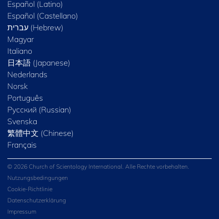
Español (Latino)
Español (Castellano)
Magyar
Italiano
日本語 (Japanese)
Nederlands
Norsk
Português
Русский (Russian)
Svenska
繁體中文 (Chinese)
Français
© 2026 Church of Scientology International. Alle Rechte vorbehalten.
Nutzungsbedingungen
Cookie-Richtlinie
Datenschutzerklärung
Impressum