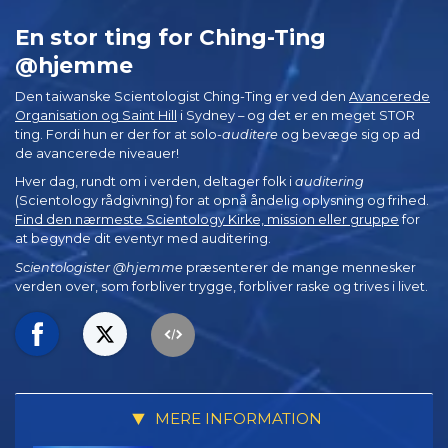
En stor ting for Ching-Ting
@hjemme
Den taiwanske Scientologist Ching-Ting er ved den
Avancerede
Organisation og Saint Hill
i Sydney – og det er en meget STOR
ting. Fordi hun er der for at solo-
auditere
og bevæge sig op ad
de avancerede niveauer!
Hver dag, rundt om i verden, deltager folk i
auditering
(Scientology rådgivning) for at opnå åndelig oplysning og frihed.
Find den nærmeste Scientology Kirke, mission eller gruppe
for
at begynde dit eventyr med auditering.
Scientologister @hjemme
præsenterer de mange mennesker
verden over, som forbliver trygge, forbliver raske og trives i livet.
MERE INFORMATION