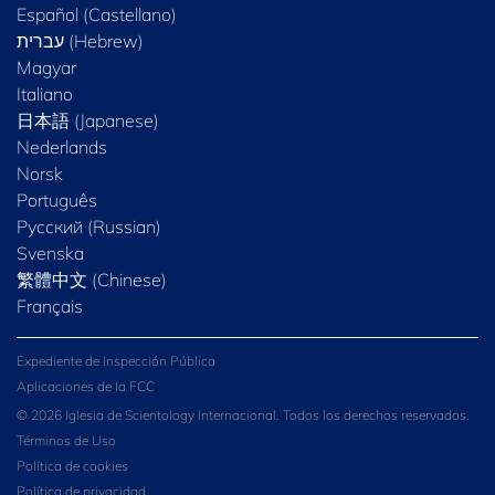
Español (Castellano)
Magyar
Italiano
日本語 (Japanese)
Nederlands
Norsk
Português
Русский (Russian)
Svenska
繁體中文 (Chinese)
Français
Expediente de Inspección Pública
Aplicaciones de la FCC
© 2026 Iglesia de Scientology Internacional. Todos los derechos reservados.
Términos de Uso
Política de cookies
Política de privacidad