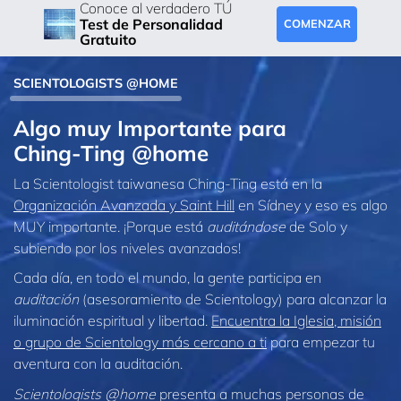
Conoce al verdadero TÚ
Test de Personalidad
COMENZAR
Gratuito
SCIENTOLOGISTS @HOME
Algo muy Importante para
Ching‑Ting @home
La Scientologist taiwanesa Ching‑Ting está en la
Organización Avanzada y Saint Hill
en Sídney y eso es algo
MUY importante. ¡Porque está
auditándose
de Solo y
subiendo por los niveles avanzados!
Cada día, en todo el mundo, la gente participa en
auditación
(asesoramiento de Scientology) para alcanzar la
iluminación espiritual y libertad.
Encuentra la Iglesia, misión
o grupo de Scientology más cercano a ti
para empezar tu
aventura con la auditación.
Scientologists @home
presenta a muchas personas de