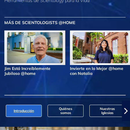
Herramientas de Scientology para la Vida
MÁS DE SCIENTOLOGISTS @HOME
Jim Está Increíblemente
Invierte en lo Mejor @home
Jubiloso @home
con Natalia
Quiénes
Nuestras
Introducción
somos
Iglesias