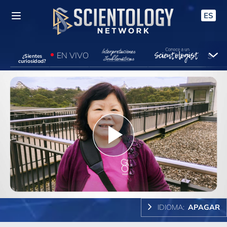
ES
EN VIVO
¿Sientes
curiosidad?
Play
Video
IDIOMA:
APAGAR