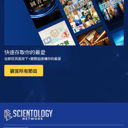
快速存取你的最愛
從節目頁面按下+鍵開始建構你的最愛
觀賞所有節目