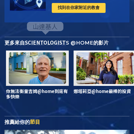
找到在你家附近的教會
SCIENTOLOGIST
更多來自
S @HOME的影片
你無法衡量吉姆@home到底有
娜塔莉亞@home最棒的投資
多快樂
節目
推薦給你的