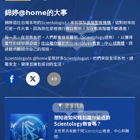
錦婷@home的大事
錦婷這位台灣本地的
Scientologist
，來到雪梨
高階聖崗機構
，這對她來說
可是一件大事。因為她在那裡進行獨自
聽析
，並在較高階層不斷邁進！
每一天，在世界各地，人們都會接受
聽析
（
Scientology
諮商），以獲得
靈性的啟發與自由。
找出離你最近的
Scientology
教會、中心或團體
，透
過聽析展開你自己的探險。
Scientologist
s @home
呈現許多
Scientologist
，他們來自全球各地，過
著安全、健康並擁有成功的生活。
更多訊息
想知道如何找到離你最近的
Scientology
教會嗎？
全世界共有數千間
Scientology
教會、中心和團
體。