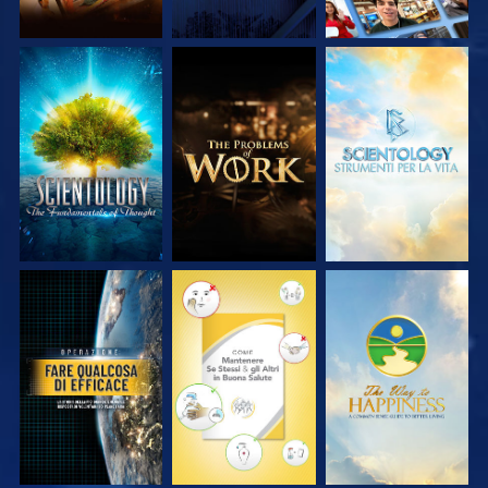
ESPLORA LE
ESPLORA LE
ESPLORA LE
SERIE
SERIE
SERIE
GUARDA
GUARDA
GUARDA