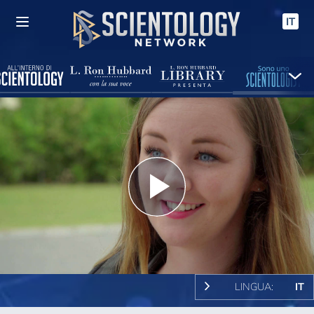
IT
Play
Video
LINGUA:
IT