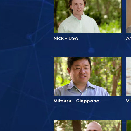
Nick – USA
Ar
Mitsuru – Giappone
Vi