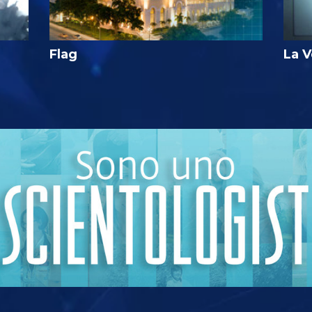
Flag
La V