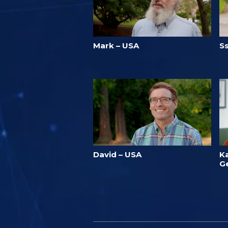
Mark – USA
S
David – USA
Ka
G