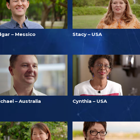
dgar – Messico
Stacy – USA
chael – Australia
Cynthia – USA