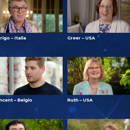
rigo – Italia
Greer – USA
ncent – Belgio
Ruth – USA