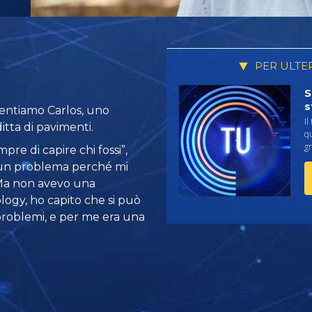
PER ULTE
S
s
esentiamo Carlos, uno
Il
itta di pavimenti.
qu
gr
pre di capire chi fossi”,
e un problema perché mi
”. Ma non avevo una
ology, ho capito che si può
problemi, e per me era una