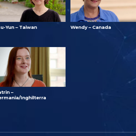
su-Yun – Taiwan
Wendy – Canada
trin –
ermania/Inghilterra