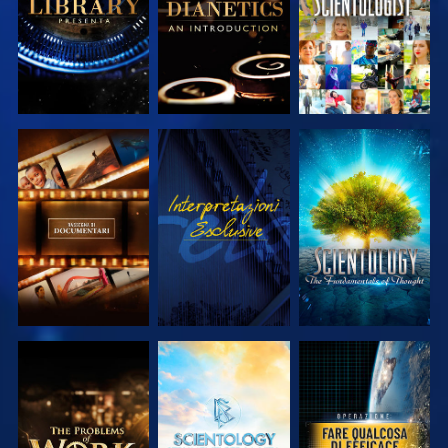
ESPLORA LE
GUARDA
ESPLORA LE
SERIE
SERIE
ESPLORA LE
ESPLORA LE
GUARDA
SERIE
SERIE