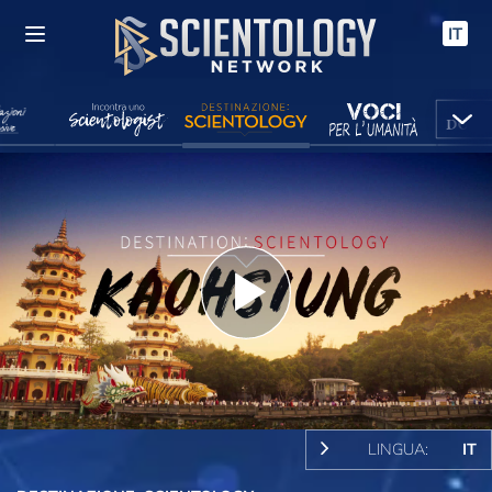
IT
Play
Video
LINGUA:
IT