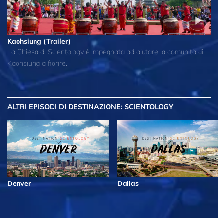
Kaohsiung (Trailer)
La Chiesa di Scientology è impegnata ad aiutare la comunità di
Kaohsiung a fiorire.
ALTRI EPISODI
DI DESTINAZIONE: SCIENTOLOGY
Denver
Dallas