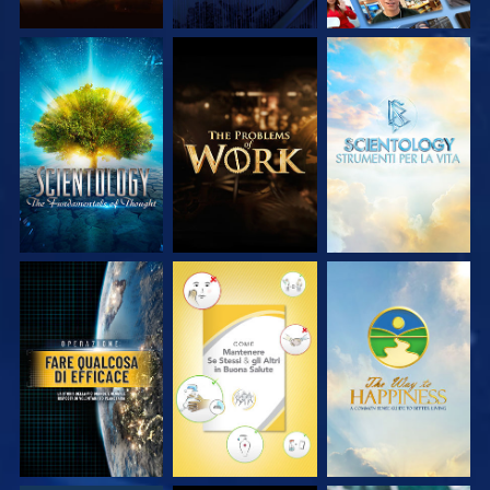
ESPLORA LE
ESPLORA LE
ESPLORA LE
SERIE
SERIE
SERIE
GUARDA
GUARDA
GUARDA