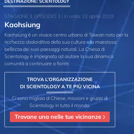
DESTINAZIONE: SCIENTOLOGY
STAGIONE 3, EPISODIO 3 | In onda: 22 aprile 2019
Kaohsiung
Kaohsiung è un vivace centro urbano di Taiwan noto per la
ricchezza sbalorditiva della sua cultura e la maestosa
bellezza dei suoi paesaggi naturali. La Chiesa di
Scientology è impegnata ad aiutare la sua dinamica
comunità a continuare a fiorire.
TROVA L’ORGANIZZAZIONE
DI SCIENTOLOGY A TE PIÙ VICINA
Ci sono migliaia di Chiese, missioni e gruppi di
Scientology in tutto il mondo.
Trovane una nelle tue vicinanze