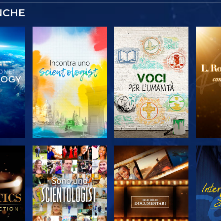
NCHE
 LE
ESPLORA LE
ESPLORA LE
ES
SERIE
SERIE