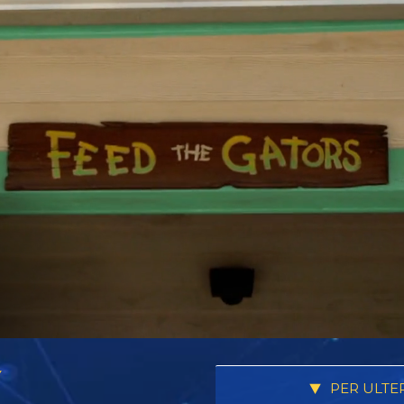
Y
PER ULTE