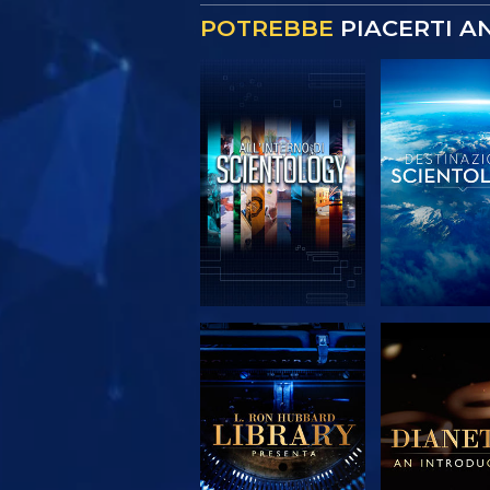
POTREBBE
PIACERTI A
ESPLORA LE
ESPLORA
SERIE
SERIE