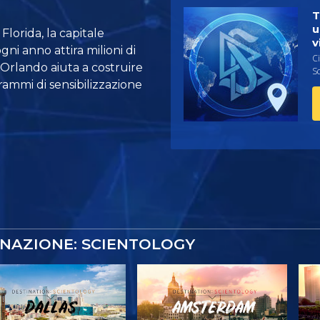
T
u
Florida, la capitale
v
ni anno attira milioni di
Ci
i Orlando aiuta a costruire
Sc
ammi di sensibilizzazione
INAZIONE: SCIENTOLOGY