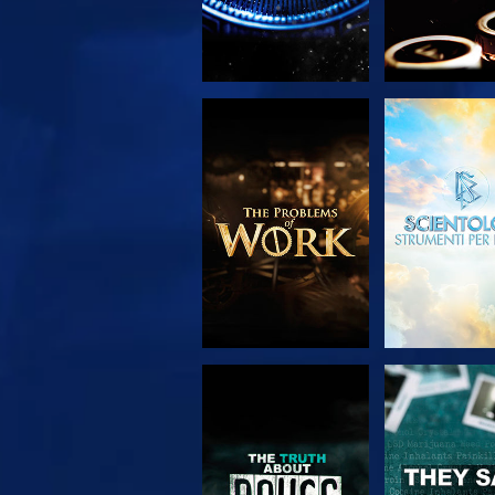
ESPLORA LE
GUARD
SERIE
GUARDA
GUARD