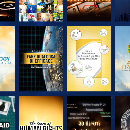
A
ESPLORA LE
ESPLORA LE
ES
SERIE
SERIE
A
GUARDA
GUARDA