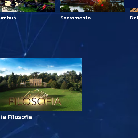
lumbus
Sacramento
Del
ia Filosofia