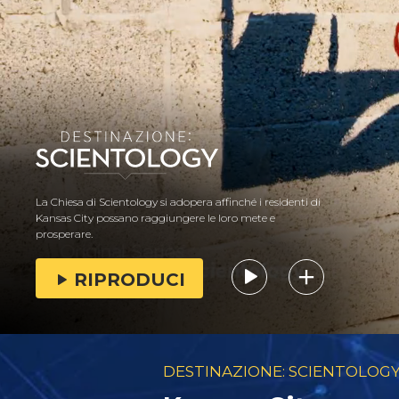
La Chiesa di Scientology si adopera affinché i residenti di
Kansas City possano raggiungere le loro mete e
prosperare.
RIPRODUCI
DESTINAZIONE: SCIENTOLOG