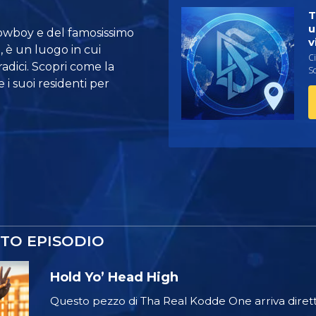
T
u
i cowboy e del famosissimo
v
 è un luogo in cui
Ci
adici. Scopri come la
Sc
 i suoi residenti per
TO EPISODIO
Hold Yo’ Head High
Questo pezzo di Tha Real Kodde One arriva diret