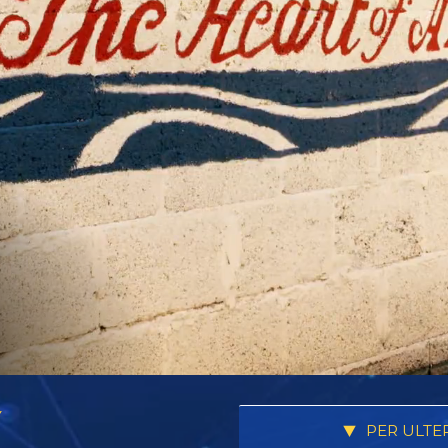
Y
PER ULTE