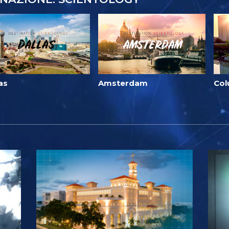
as
Amsterdam
Co