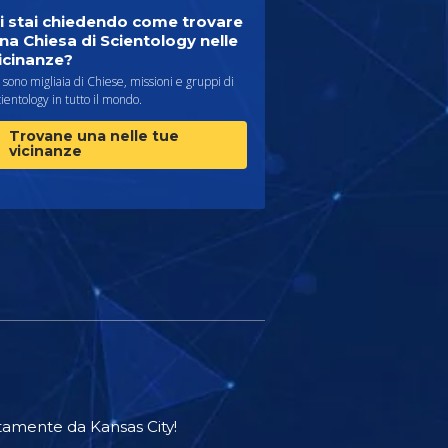
i stai chiedendo come trovare
na Chiesa di Scientology nelle
icinanze?
 sono migliaia di Chiese, missioni e gruppi di
ientology in tutto il mondo.
Trovane una nelle tue
vicinanze
tamente da Kansas City!