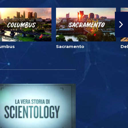
lumbus
Sacramento
Del