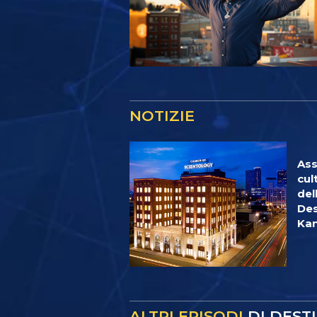
NOTIZIE
Ass
cul
del
Des
Kan
ALTRI EPISODI
DI DEST