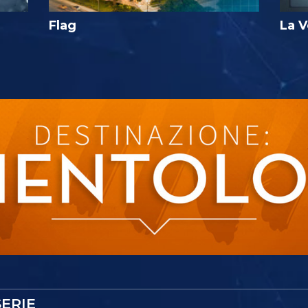
Flag
La V
ERIE