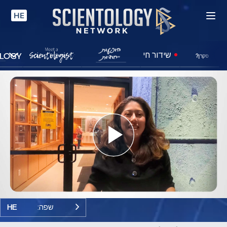
HE
שידור חי
סקרן?
Play
Video
שפה:
HE