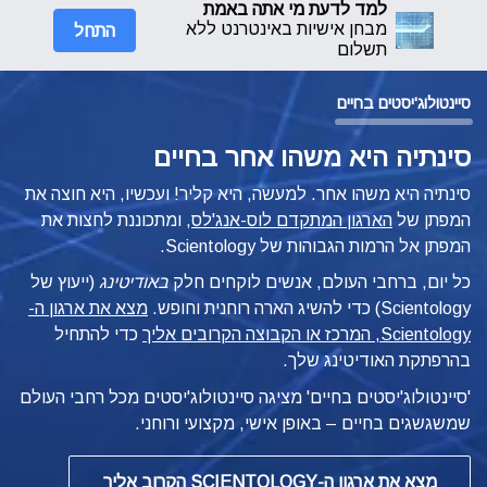
למד לדעת מי אתה באמת
התחל
מבחן אישיות באינטרנט ללא
תשלום
סיינטולוג'יסטים בחיים
סינתיה היא משהו אחר בחיים
סינתיה היא משהו אחר. למעשה, היא קליר! ועכשיו, היא חוצה את
המפתן של
הארגון המתקדם לוס-אנג'לס
, ומתכוננת לחצות את
המפתן אל הרמות הגבוהות של Scientology.
כל יום, ברחבי העולם, אנשים לוקחים חלק
באודיטינג
(ייעוץ של
Scientology) כדי להשיג הארה רוחנית וחופש.
מצא את ארגון ה-
Scientology, המרכז או הקבוצה הקרובים אליך
כדי להתחיל
בהרפתקת האודיטינג שלך.
'סיינטולוג'יסטים בחיים' מציגה סיינטולוג'יסטים מכל רחבי העולם
שמשגשגים
בחיים – באופן
אישי, מקצועי ורוחני.
מצא את ארגון ה-SCIENTOLOGY הקרוב אליך