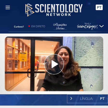
PT
EM DIRETO
Curioso?
Play
Video
LÍNGUA:
PT