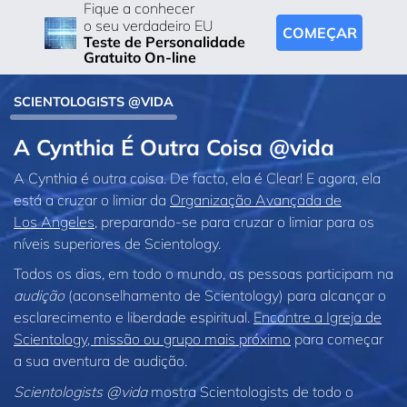
Fique a conhecer
o seu verdadeiro EU
COMEÇAR
Teste de Personalidade
Gratuito On-line
SCIENTOLOGISTS @VIDA
A Cynthia É Outra Coisa @vida
A Cynthia é outra coisa. De facto, ela é Clear! E agora, ela
está a cruzar o limiar da
Organização Avançada de
Los Angeles
, preparando‑se para cruzar o limiar para os
níveis superiores de Scientology.
Todos os dias, em todo o mundo, as pessoas participam na
audição
(aconselhamento de Scientology) para alcançar o
esclarecimento e liberdade espiritual.
Encontre a Igreja de
Scientology, missão ou grupo mais próximo
para começar
a sua aventura de audição.
Scientologists @vida
mostra Scientologists de todo o