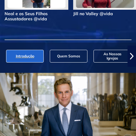
Neal e os Seus Filhos
Jill no Valley @vida
Assustadores @vida
As Nossas
Introdução
Quem Somos
Igrejas