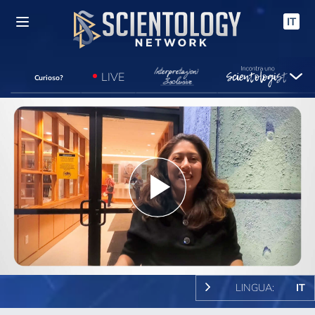
IT
LIVE
Curioso?
Play
Video
LINGUA:
IT