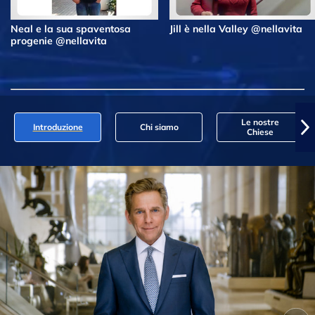
Neal e la sua spaventosa
Jill è nella Valley @nellavita
progenie @nellavita
Le nostre
Introduzione
Chi siamo
Chiese