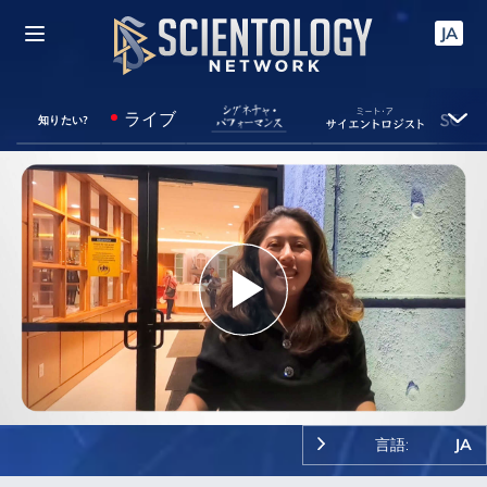
JA
ライブ
知りたい?
Play
Video
言語:
JA