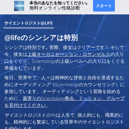
本当のあなたを知ってください｡
スタート
無料オンライン性格診断
サイエントロジスト@LIFE
@lifeのシンシアは特別
シンシアは特別です｡ 実際、彼女はクリアーです！ そして
今、彼女は
上級オーガニゼーション・ロサンゼルス
の入り
口をくぐり、Scientologyの上級レベルへの入り口をくぐる
準備をしています。
毎日、世界中で、人々は精神的な啓発と自由を達成するた
めに
オーディティング
（Scientologyのカウンセリング）に
参加しています。 オーディティングという冒険を始める
ために、
最寄りのScientology教会、ミッション、グループ
を見付けてください
。
サイエントロジスト@life
は
人生で…個人的にも、
職業的に
も、精神的にも繁栄している世界中のサイエントロジスト
を紹介します。