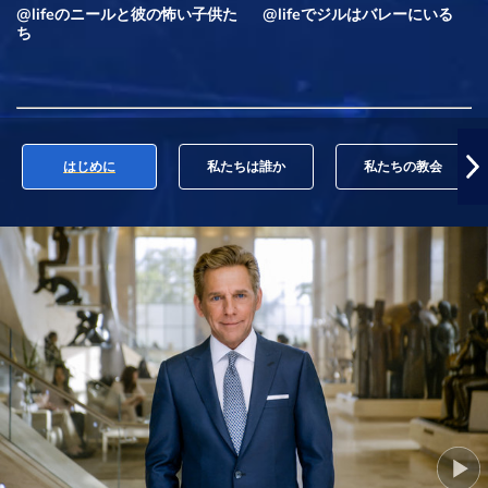
@lifeのニールと彼の怖い子供た
@lifeでジルはバレーにいる
ち
はじめに
私たちは誰か
私たちの教会