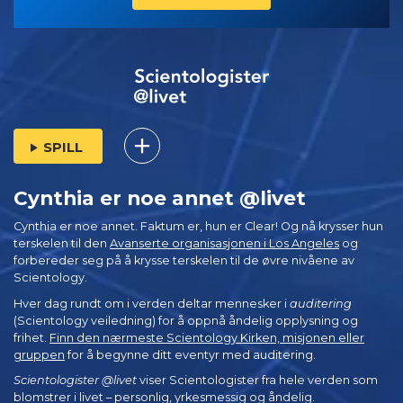
SPILL
Cynthia er noe annet @livet
Cynthia er noe annet. Faktum er, hun er Clear! Og nå krysser hun
terskelen til den
Avanserte organisasjonen i Los Angeles
og
forbereder seg på å krysse terskelen til de øvre nivåene av
Scientology.
Hver dag rundt om i verden deltar mennesker i
auditering
(Scientology veiledning) for å oppnå åndelig opplysning og
frihet.
Finn den nærmeste Scientology Kirken, misjonen eller
gruppen
for å begynne ditt eventyr med auditering.
Scientologister @livet
viser Scientologister fra hele verden som
blomstrer i
livet – personlig,
yrkesmessig og åndelig.