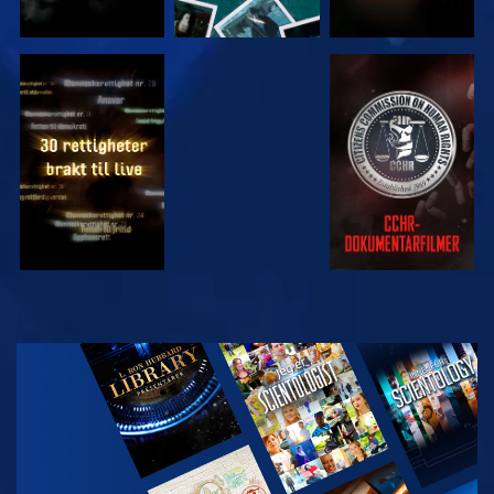
SE
SE
SE
SE
UTFORSK
SERIEN