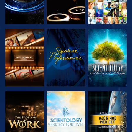
UTFORSK
SE
UTFORSK
SERIEN
SERIEN
UTFORSK
UTFORSK
SE
SERIEN
SERIEN