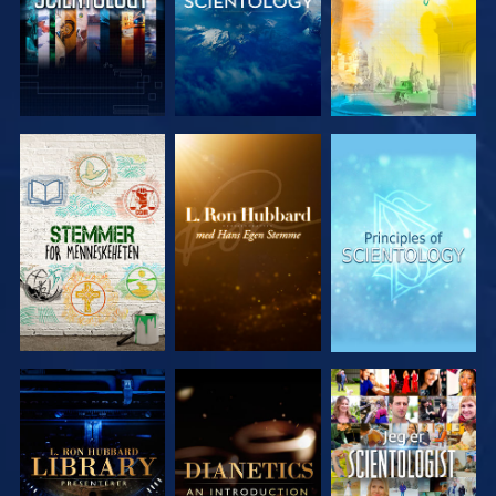
UTFORSK
UTFORSK
UTFORSK
SERIEN
SERIEN
SERIEN
UTFORSK
UTFORSK
SE
SERIEN
SERIEN