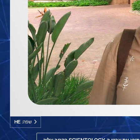
שפה:
HE