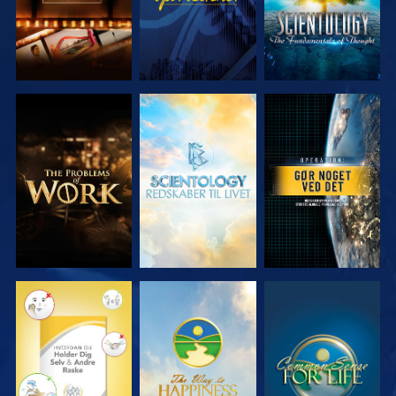
UDFORSK
UDFORSK
SE
SERIEN
SERIEN
SE
SE
SE