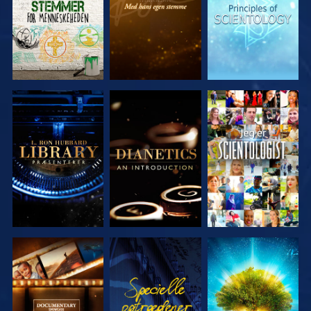
UDFORSK
UDFORSK
SE
SERIEN
SERIEN
UDFORSK
SE
UDFORSK
SERIEN
SERIEN