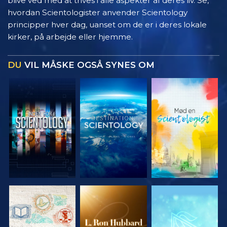
blive ved med at trives i alle aspekter af deres liv. Se,
hvordan Scientologister anvender Scientology
principper hver dag, uanset om de er i deres lokale
kirker, på arbejde eller hjemme.
DU
VIL MÅSKE OGSÅ SYNES OM
UDFORSK
UDFORSK
UDFORSK
SERIEN
SERIEN
SERIEN