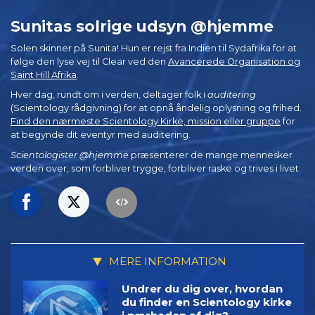
Sunitas solrige udsyn @hjemme
Solen skinner på Sunita! Hun er rejst fra Indien til Sydafrika for at
følge den lyse vej til Clear ved den
Avancerede Organisation og
Saint Hill Afrika
.
Hver dag, rundt om i verden, deltager folk i
auditering
(Scientology rådgivning) for at opnå åndelig oplysning og frihed.
Find den nærmeste Scientology Kirke, mission eller gruppe
for
at begynde dit eventyr med auditering.
Scientologister @hjemme
præsenterer de mange mennesker
verden over, som forbliver trygge, forbliver raske og trives i livet.
MERE INFORMATION
Undrer du dig over, hvordan
du finder en Scientology kirke