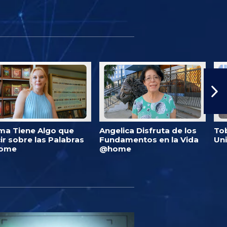
ma Tiene Algo que
Angelica Disfruta de los
Tob
ir sobre las Palabras
Fundamentos en la Vida
Un
ome
@home