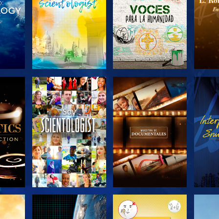
LAS
EXPLORA LAS
EXPLORA LAS
EX
S
SERIES
SERIES