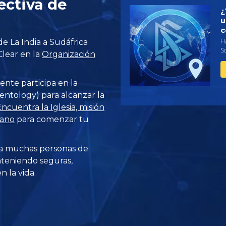
ectiva de
¿
u
c
Ha
sde La India a Sudáfrica
S
Clear en la
Organización
ente participa en la
entology) para alcanzar la
ncuentra la Iglesia, misión
cano
para comenzar tu
a muchas personas de
teniendo seguras,
 la vida.