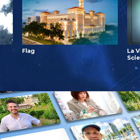
Flag
La V
Sci