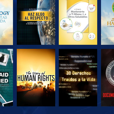
EXPLORA LAS
EXPLORA LAS
EX
SERIES
SERIES
VE
VE