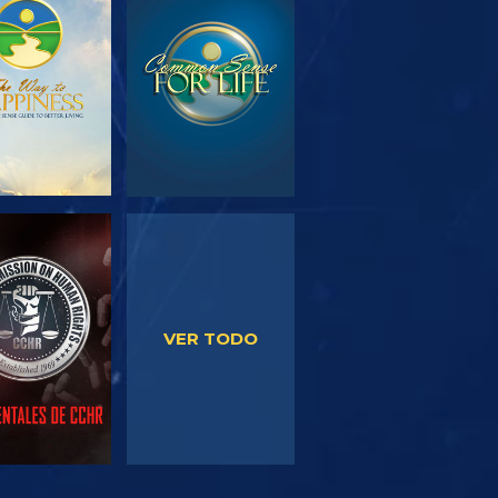
PLORA LAS
VE
SERIES
VE
VE
VER TODO