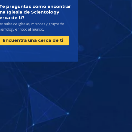
Te preguntas cómo encontrar
na Iglesia de Scientology
erca de ti?
y miles de Iglesias, misiones y grupos de
cientology en todo el mundo.
Encuentra una cerca de ti