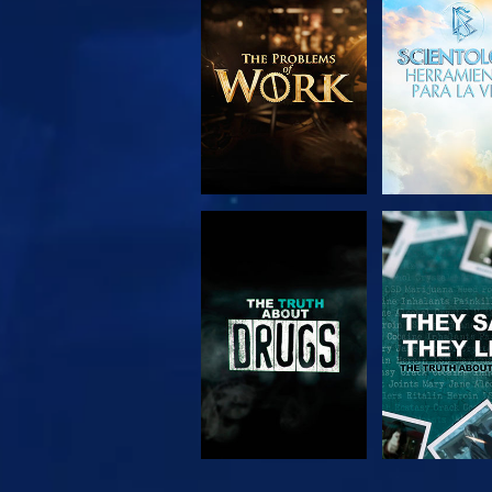
EXPLORA LAS
VE
SERIES
VE
VE