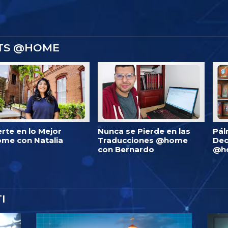
STS @HOME
erte en lo Mejor
Nunca se Pierde en las
Pál
me con Natalia
Traducciones @home
Dec
con Bernardo
@h
I