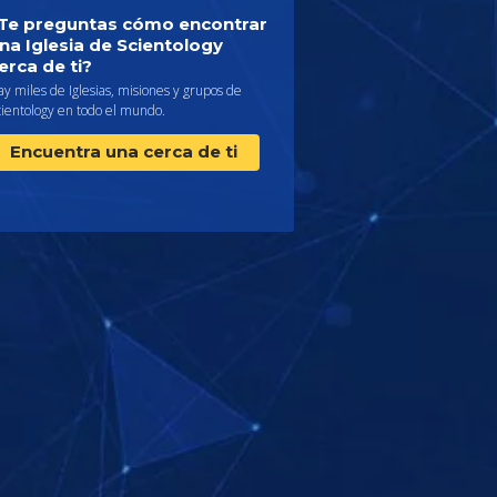
Te preguntas cómo encontrar
na Iglesia de Scientology
erca de ti?
y miles de Iglesias, misiones y grupos de
cientology en todo el mundo.
Encuentra una cerca de ti