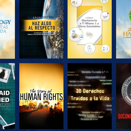
EXPLORA LAS
EXPLORA LAS
EX
SERIES
SERIES
VE
VE