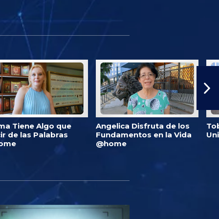
ma Tiene Algo que
Angelica Disfruta de los
Tob
ir de las Palabras
Fundamentos en la Vida
Un
ome
@home