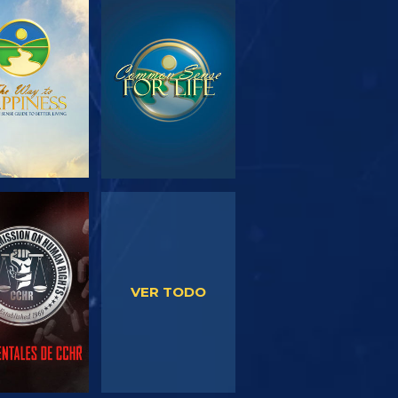
PLORA LAS
VE
SERIES
VE
VE
VER TODO