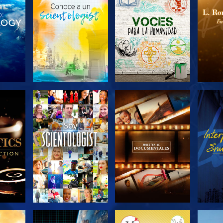
LAS
EXPLORA LAS
EXPLORA LAS
EX
S
SERIES
SERIES