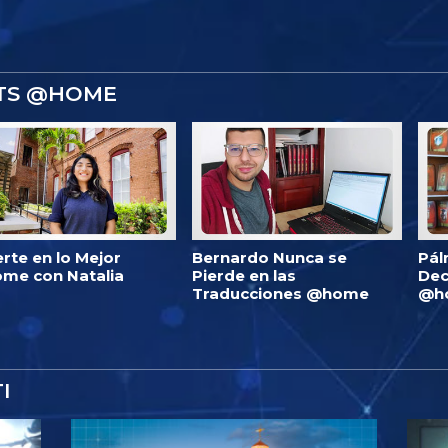
STS @HOME
erte en lo Mejor
Bernardo Nunca se
Pál
me con Natalia
Pierde en las
Dec
Traducciones @home
@h
I