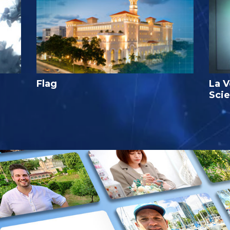
Flag
La V
Sci