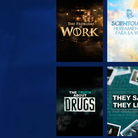
EXPLORA LAS
VE
SERIES
VE
VE