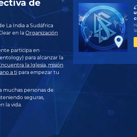
ectiva de
¿
u
c
Ha
sde La India a Sudáfrica
S
Clear en la
Organización
ente participa en
entology) para alcanzar la
ncuentra la Iglesia, misión
no a ti
para empezar tu
a muchas personas de
teniendo seguras,
 la vida.