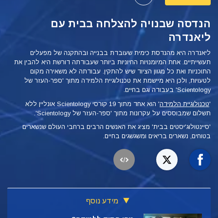
הנדסה שבנויה להצלחה בבית עם
ליאנדרה
ליאנדרה היא מהנדסת כימית שעובדת בבנייה ובהתקנה של מפעלים
תעשייתיים. אחת המיומנויות החיוניות ביותר שעבודתה דורשת היא להבין את
התוכניות ואת כל מגוון הציוד שיש להתקין. עבודתה לא משאירה מקום
לטעויות, ולכן היא מיישמת
את טכנולוגיית הלמידה מתוך 'ספר-העזר של
Scientology' בעבודה וגם בחיים.
'
טכנולוגיית הלמידה
'
הוא אחד מתוך 19 קורסי Scientology אונליין ללא
תשלום שמבוססים על עקרונות מתוך 'ספר-העזר של Scientology'.
'סיינטולוג'יסטים בבית' מציג את האנשים הרבים ברחבי העולם שנשארים
בטוחים, נשארים בריאים ומשגשגים בחיים.
מידע נוסף