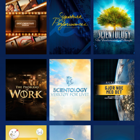
UTFORSK
SE
UTFORSK
SERIEN
SERIEN
UTFORSK
UTFORSK
SE
SERIEN
SERIEN