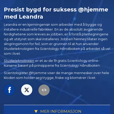
Presist bygd for suksess @hjemme
med Leandra
Leandra er en kjemiingeniør som arbeider med å bygge og
installere industrielle fabrikker. En av de absolutt avgjørende
ferdighetene som kreves av jobben, er å forstå plantegningene
og alt utstyret som skal installeres. Jobben hennes tillater ingen
slingringsmonn for feil, som er grunnen til at hun anvender
Studieteknologien
fra
Scientology Håndboken
på arbeidet så vel
som i livet.
Studieteknologien
er et av de 19 gratis Scientology online-
kursene basert på prinsippene fra
Scientology Håndboken
.
Scientologister @hjemme
viser de mange mennesker over hele
kloden som holder seg trygge, friske og blomstrer i livet.
MER INFORMASJON