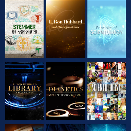
UTFORSK
UTFORSK
UTFORSK
SERIEN
SERIEN
SERIEN
UTFORSK
UTFORSK
SE
SERIEN
SERIEN