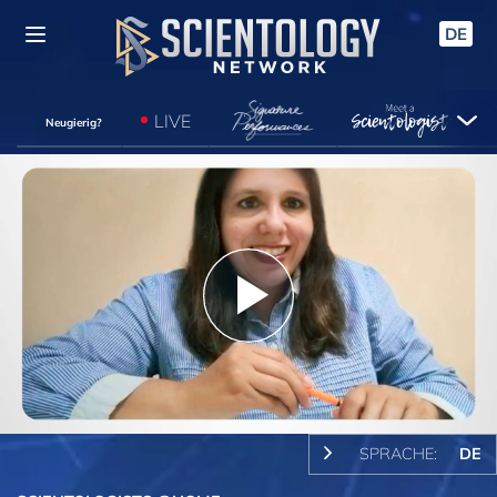
DE
LIVE
Neugierig?
Play
Video
SPRACHE:
DE