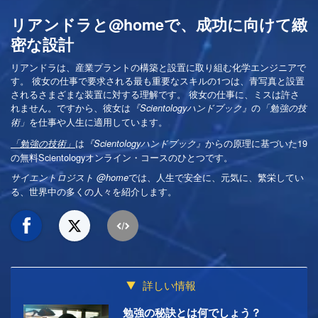
リアンドラと@homeで、成功に向けて緻
密な設計
リアンドラは、産業プラントの構築と設置に取り組む化学エンジニアで
す。 彼女の仕事で要求される最も重要なスキルの1つは、青写真と設置
されるさまざまな装置に対する理解です。 彼女の仕事に、ミスは許さ
れません。ですから、彼女は
の
『Scientologyハンドブック』
「勉強の技
を仕事や人生に適用しています。
術」
は
からの原理に基づいた19
「勉強の技術」
『Scientologyハンドブック』
の無料Scientologyオンライン・コースのひとつです。
では、人生で安全に、元気に、繁栄してい
サイエントロジスト @home
る、世界中の多くの人々を紹介します。
詳しい情報
勉強の秘訣とは何でしょう？