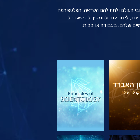
ברחבי העולם ולתת להם השראה. הפלטפורמה
שים רגילים ברחבי העולם משתמשים בטכנולוגיה של Scientology כדי ללמוד עוד, ליצור עוד ולהמשיך לשגשג בכל