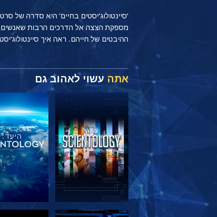
'סיינטולוג'יסטים בחיים' היא סדרה של סר
ההיבטים של חייהם. ראה איך סיינטולוג'יסטים מיישמים עקרונות של Scientology כל יום, בי
אתה
עשוי לאהוב גם