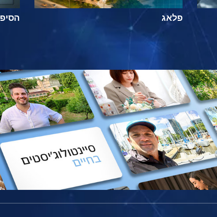
פלאג
הסיפור ה