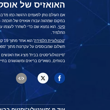
האואזיס של אוסק
אם העולם נותן לפעמים הרגשה כמו מדבר
במקום שמהווה עבורו אואזיס של חוכמה 
סיטי
. הוא נמצא שם כדי לשחרר לעצמו עו
התלמיד.
'
טכנולוגיית הלמידה
'
תשלום שמבוססים על עקרונות מתוך 'ספר-העזר של y
'סיינטולוג'יסטים בבית' מציג את האנשי
בטוחים, נשארים בריאים ומשגשגים בחיי
עוד מ-'סיינטולוג'יסטים בבית