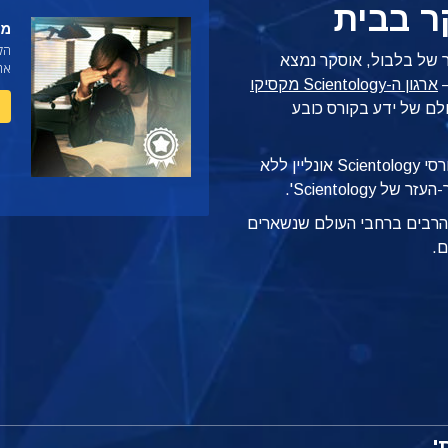
ר בבית
מה
הקו
 של בלבול, אוסקר נמצא
את 
–
ארגון ה-Scientology מקסיקו
לם של ידע בקורס כובע
הוא אחד מתוך 19 קורסי Scientology אונליין ללא
Scientolog'.
ם הרבים ברחבי העולם שנשארים
ם.
'