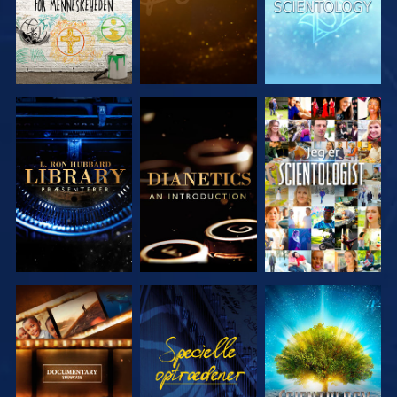
UDFORSK
UDFORSK
SE
SERIEN
SERIEN
UDFORSK
SE
UDFORSK
SERIEN
SERIEN