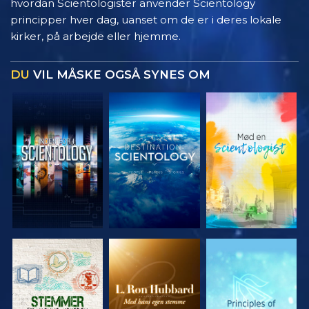
hvordan Scientologister anvender Scientology
principper hver dag, uanset om de er i deres lokale
kirker, på arbejde eller hjemme.
DU
VIL MÅSKE OGSÅ SYNES OM
UDFORSK
UDFORSK
UDFORSK
SERIEN
SERIEN
SERIEN