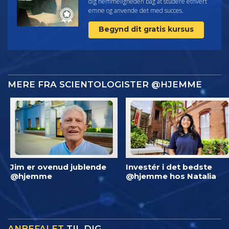
dig hemmeligheden bag at studere ethvert
emne og anvende det med succes.
Begynd dit gratis kursus
MERE FRA SCIENTOLOGISTER @HJEMME
Jim er ovenud jublende
Investér i det bedste
@hjemme
@hjemme hos Natalia
ANBEFALET
TIL DIG