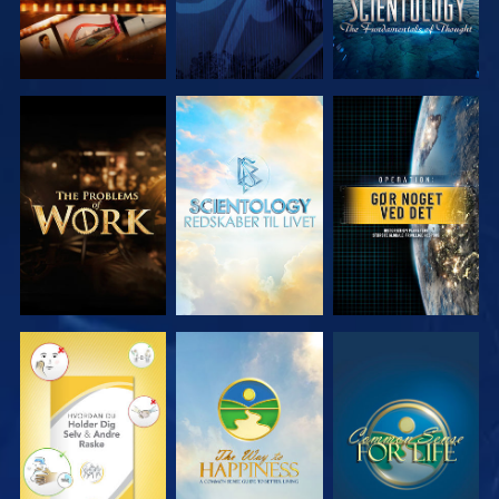
UDFORSK
UDFORSK
SE
SERIEN
SERIEN
SE
SE
SE