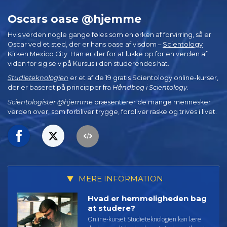
Oscars oase @hjemme
Hvis verden nogle gange føles som en ørken af forvirring, så er
Oscar ved et sted, der er hans oase af visdom –
Scientology
Kirken Mexico City
. Han er der for at lukke op for en verden af
viden for sig selv på Kursus i den studerendes hat.
Studieteknologien
er et af de 19 gratis Scientology online-kurser,
der er baseret på principper fra
Håndbog i Scientology
.
Scientologister @hjemme
præsenterer de mange mennesker
verden over, som forbliver trygge, forbliver raske og trives i livet.
MERE INFORMATION
Hvad er hemmeligheden bag
at studere?
Online-kurset Studieteknologien kan lære