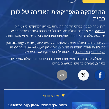
ההרפתקה האפריקאית האדירה של לורן
בבית
לורן עולה לבמה בטקס חלוקת התעודות ב
ארגון המתקדם וסיינט-היל
אפריקה
. היא מספרת לכולם שהיו לה כל-כך הרבה שינויים חיוביים בחייה,
ושהמסע שלה היה אחת ההרפתקאות המדהימות ביותר שהיא אי פעם חוותה.
כל יום, ברחבי העולם, אנשים לוקחים חלק
באודיטינג
(ייעוץ של Scientology)
כדי להשיג הארה רוחנית וחופש.
מצא את ארגון ה-Scientology, המרכז או
הקבוצה הקרובים אליך
כדי להתחיל בהרפתקת האודיטינג שלך.
'סיינטולוג'יסטים בבית' מציג את האנשים הרבים ברחבי העולם שנשארים
בטוחים, נשארים בריאים ומשגשגים בחיים.
מידע נוסף
תוהה איך למצוא ארגון Scientology