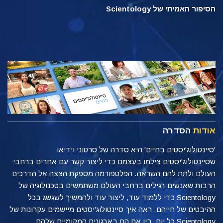
הסיפור האמיתי של Scientology
אודות
הסדרה
'סיינטולוג'יסטים בחיים' היא סדרה של סרטוני וידיאו
שסיינטולוג'יסטים צילמו בעצמם כדי ליצור קשר עם אחרים ברחבי
העולם ולתת להם השראה. הפלטפורמה מספקת הצצה אל הדרכים
הרבות שאנשים רגילים ברחבי העולם משתמשים בטכנולוגיה של
Scientology כדי ללמוד עוד, ליצור עוד ולהמשיך לשגשג בכל
ההיבטים של חייהם. ראה איך סיינטולוג'יסטים מיישמים עקרונות של
Scientology כל יום, בין אם הם בארגונים המקומיים שלהם,