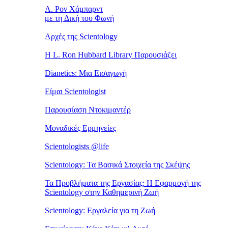
Λ. Ρον Χάμπαρντ
με τη Δική του Φωνή
Αρχές της Scientology
Η L. Ron Hubbard Library Παρουσιάζει
Dianetics: Μια Εισαγωγή
Είμαι Scientologist
Παρουσίαση Ντοκιμαντέρ
Μοναδικές Ερμηνείες
Scientologists @life
Scientology: Τα Βασικά Στοιχεία της Σκέψης
Τα Προβλήματα της Εργασίας: Η Εφαρμογή της
Scientology στην Καθημερινή Ζωή
Scientology: Εργαλεία για τη Ζωή