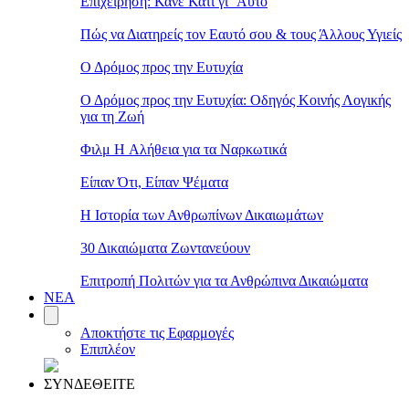
Επιχείρηση: Κάνε Κάτι γι’ Αυτό
Πώς να Διατηρείς τον Εαυτό σου & τους Άλλους Υγιείς
Ο Δρόμος προς την Ευτυχία
Ο Δρόμος προς την Ευτυχία: Οδηγός Κοινής Λογικής
για τη Ζωή
Φιλμ Η Αλήθεια για τα Ναρκωτικά
Είπαν Ότι, Είπαν Ψέματα
Η Ιστορία των Ανθρωπίνων Δικαιωμάτων
30 Δικαιώματα Ζωντανεύουν
Επιτροπή Πολιτών για τα Ανθρώπινα Δικαιώματα
ΝΕΑ
Αποκτήστε τις Εφαρμογές
Επιπλέον
ΣΥΝΔΕΘΕΙΤΕ