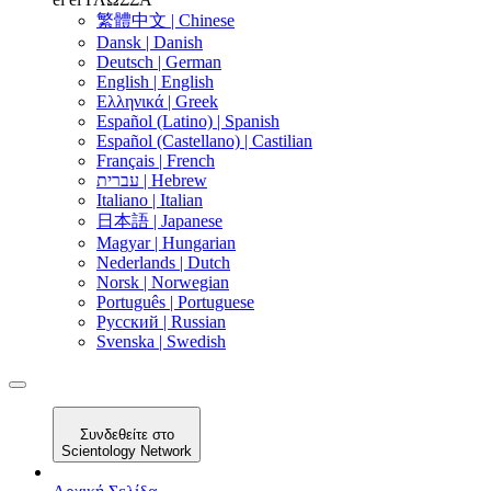
繁體中文 |
Chinese
Dansk |
Danish
Deutsch |
German
English |
English
Ελληνικά |
Greek
Español (Latino) |
Spanish
Español (Castellano) |
Castilian
Français |
French
עברית |
Hebrew
Italiano |
Italian
日本語 |
Japanese
Magyar |
Hungarian
Nederlands |
Dutch
Norsk |
Norwegian
Português |
Portuguese
Русский |
Russian
Svenska |
Swedish
Συνδεθείτε στο
Scientology Network