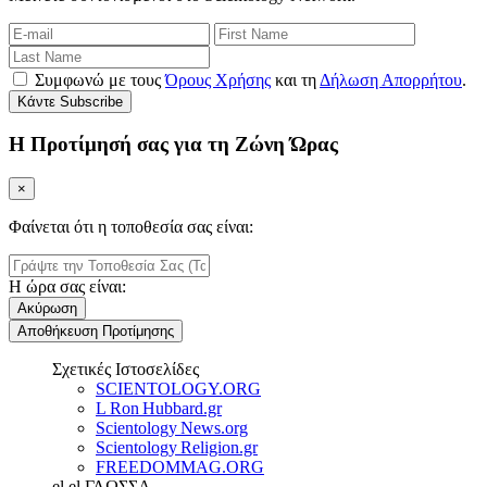
Συμφωνώ με τους
Όρους Χρήσης
και τη
Δήλωση Απορρήτου
.
Κάντε Subscribe
Η Προτίμησή σας για τη Ζώνη Ώρας
×
Φαίνεται ότι η τοποθεσία σας είναι:
Η ώρα σας είναι:
Ακύρωση
Αποθήκευση Προτίμησης
Σχετικές Ιστοσελίδες
SCIENTOLOGY.ORG
L Ron Hubbard.gr
Scientology News.org
Scientology Religion.gr
FREEDOMMAG.ORG
el
el
ΓΛΩΣΣΑ