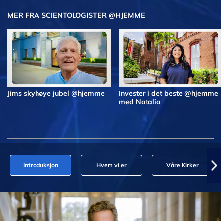
MER FRA SCIENTOLOGISTER @HJEMME
Jims skyhøye jubel @hjemme
Invester i det beste @hjemme
med Natalia
Introduksjon
Hvem vi er
Våre Kirker