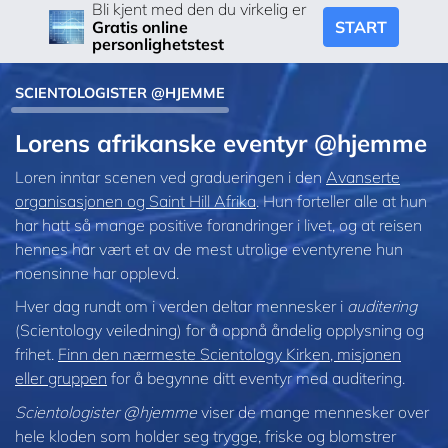
Bli kjent med den du virkelig er
START
Gratis online
personlighetstest
SCIENTOLOGISTER @HJEMME
Lorens afrikanske eventyr @hjemme
Loren inntar scenen ved gradueringen i den
Avanserte
organisasjonen og Saint Hill Afrika
. Hun forteller alle at hun
har hatt så mange positive forandringer i livet, og at reisen
hennes har vært et av de mest utrolige eventyrene hun
noensinne har opplevd.
Hver dag rundt om i verden deltar mennesker i
auditering
(Scientology veiledning) for å oppnå åndelig opplysning og
frihet.
Finn den nærmeste Scientology Kirken, misjonen
eller gruppen
for å begynne ditt eventyr med auditering.
Scientologister @hjemme
viser de mange mennesker over
hele kloden som holder seg trygge, friske og blomstrer