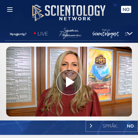
NO
LIVE
Nysgjerrig?
Play
Video
SPRÅK:
NO