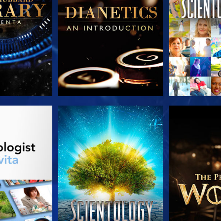
LE SERIE
GUARDA
ESPLORA 