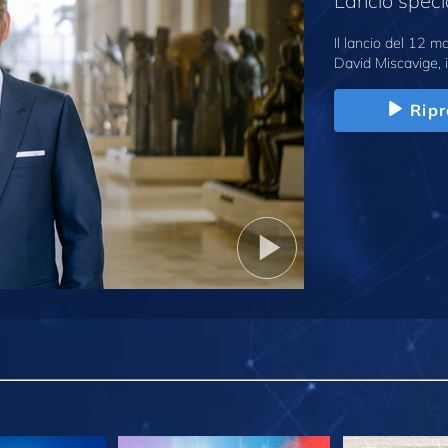
Lancio speci
Il lancio del 12 
David Miscavige, i
Ripr