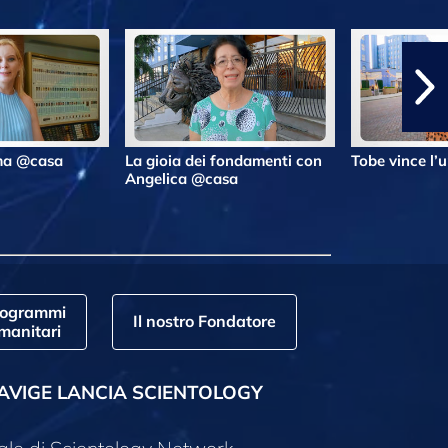
lma @casa
La gioia dei fondamenti con
Tobe vince l’
Angelica @casa
rogrammi
Il nostro Fondatore
manitari
AVIGE LANCIA SCIENTOLOGY