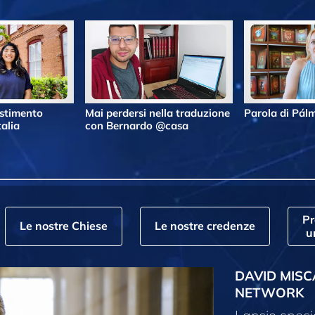
estimento
Mai perdersi nella traduzione
Parola di Pá
alia
con Bernardo @casa
P
Le nostre Chiese
Le nostre credenze
u
DAVID MISC
NETWORK