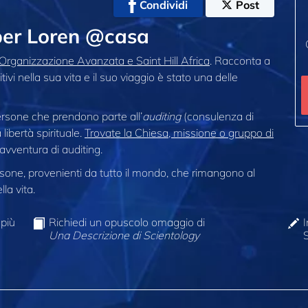
Condividi
Post
per Loren @casa
Organizzazione Avanzata e Saint Hill Africa
. Racconta a
ivi nella sua vita e il suo viaggio è stato una delle
ersone che prendono parte all’
auditing
(consulenza di
libertà spirituale.
Trovate la Chiesa, missione o gruppo di
 avventura di auditing.
one, provenienti da tutto il mondo, che rimangono al
la vita.
 più
Richiedi un opuscolo omaggio di
I
Una Descrizione di Scientology
S