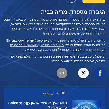
הגברת מספרד, מריה בבית
מריה היא
ה-"גברת מספרד" שנותנת אודיטינג סולו ב
סיינט-היל
באנגליה. אבל
היא לא הספרדייה היחידה שמתקדמת במעלה הגשר בבריטניה. למעשה,
מאחר שיש רבים כל-כך שעושים את אותו הדבר, לה ולבני ארצה יש טקס
חלוקת תעודות שבועי משלהם לדוברי ספרדית!
כל יום, ברחבי העולם, אנשים לוקחים חלק
באודיטינג
(ייעוץ של Scientology)
כדי להשיג הארה רוחנית וחופש.
מצא את ארגון ה-Scientology, המרכז או
הקבוצה הקרובים אליך
כדי להתחיל בהרפתקת האודיטינג שלך.
'סיינטולוג'יסטים בבית' מציג את האנשים הרבים ברחבי העולם שנשארים
בטוחים, נשארים בריאים ומשגשגים בחיים.
מידע נוסף
תוהה איך למצוא ארגון Scientology
קרוב אליך?