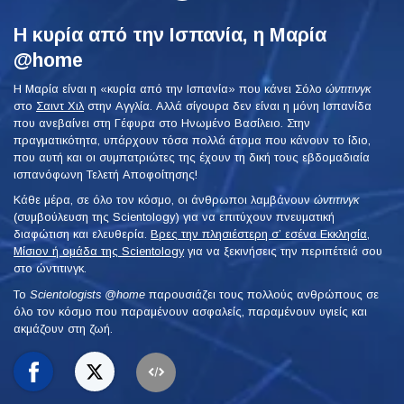
Η κυρία από την Ισπανία, η Μαρία
@home
Η Μαρία είναι η «κυρία από την Ισπανία» που κάνει Σόλο
ώντιτινγκ
στο
Σαιντ Χιλ
στην Αγγλία. Αλλά σίγουρα δεν είναι η μόνη Ισπανίδα
που ανεβαίνει στη Γέφυρα στο Ηνωμένο Βασίλειο. Στην
πραγματικότητα, υπάρχουν τόσα πολλά άτομα που κάνουν το ίδιο,
που αυτή και οι συμπατριώτες της έχουν τη δική τους εβδομαδιαία
ισπανόφωνη Τελετή Αποφοίτησης!
Κάθε μέρα, σε όλο τον κόσμο, οι άνθρωποι λαμβάνουν
ώντιτινγκ
(συμβούλευση της Scientology) για να επιτύχουν πνευματική
διαφώτιση και ελευθερία.
Βρες την πλησιέστερη σ’ εσένα Εκκλησία,
Μίσιον ή ομάδα της Scientology
για να ξεκινήσεις την περιπέτειά σου
στο ώντιτινγκ.
To
Scientologists @home
παρουσιάζει τους πολλούς ανθρώπους σε
όλο τον κόσμο που παραμένουν ασφαλείς, παραμένουν υγιείς και
ακμάζουν στη ζωή.