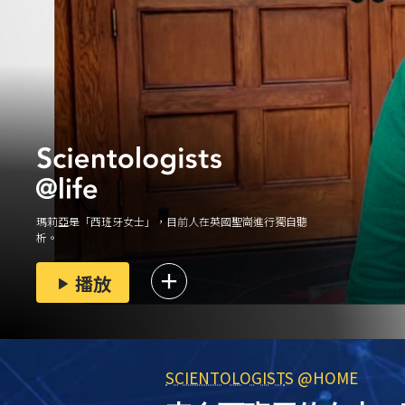
瑪莉亞是「西班牙女士」，目前人在英國聖崗進行獨自
聽
析
。
播放
SCIENTOLOGIST
S @HOME