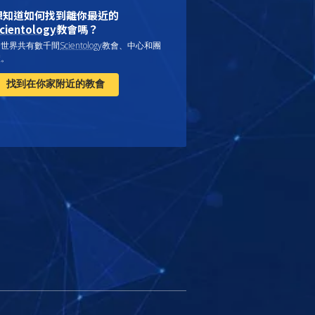
想知道如何找到離你最近的
cientology
教會嗎？
全世界共有數千間
Scientology
教會、中心和團
體。
找到在你家附近的教會