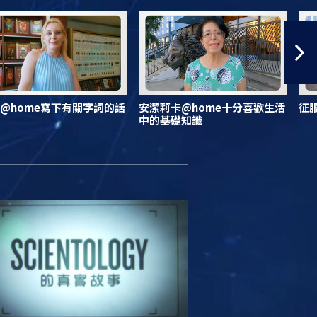
@home寫下有關字詞的話
安潔莉卡@home十分喜歡生活
征
中的基礎知識