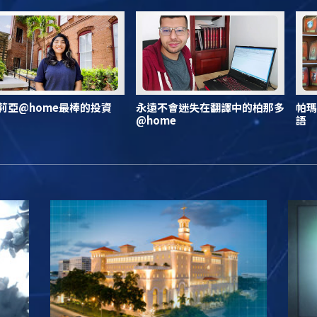
莉亞@home最棒的投資
永遠不會迷失在翻譯中的柏那多
帕瑪
@home
語