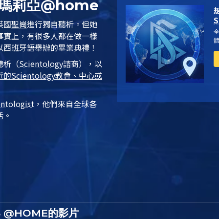
瑪莉亞@home
S
英國
聖崗
進行獨自
聽析
。但她
事實上，有很多人都在做一樣
以西班牙語舉辦的畢業典禮！
聽析
（
Scientology
諮商），以
近的
Scientology
教會、中心或
entologist
，他們來自全球各
活。
S @HOME的影片