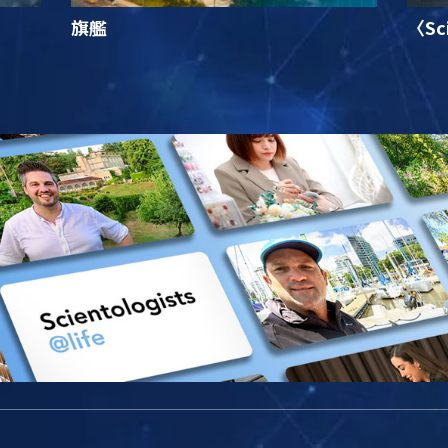
旗艦
〈Sc