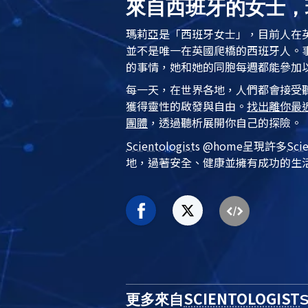
來自西班牙的女士，
瑪莉亞是「西班牙女士」，目前人在
並不是唯一在英國爬橋的西班牙人。
的事情，她和她的同胞每週都能參加
每一天，在世界各地，人們都會接受
獲得靈性的啟發與自由。
找出離你最
團體
，透過聽析展開你自己的探險。
Scientologist
s @home
呈現許多
Sci
地，過著安全、健康並擁有成功的生
SCIENTOLOGIST
更多來自