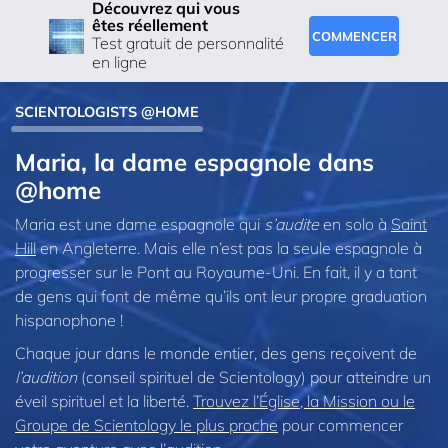
Découvrez qui vous
êtes réellement
COMMENCER
Test gratuit de personnalité
en ligne
SCIENTOLOGISTS @HOME
Maria, la dame espagnole dans
@home
Maria est une dame espagnole qui
s’audite
en solo à
Saint
Hill
en Angleterre. Mais elle n’est pas la seule espagnole à
progresser sur le Pont au Royaume-Uni. En fait, il y a tant
de gens qui font de même qu’ils ont leur propre graduation
hispanophone !
Chaque jour dans le monde entier, des gens reçoivent de
l’audition
(conseil spirituel de Scientology) pour atteindre un
éveil spirituel et la liberté.
Trouvez l’Église, la Mission ou le
Groupe de Scientology le plus proche
pour commencer