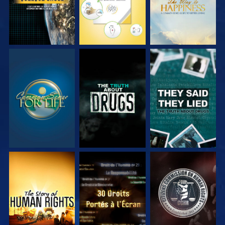
REGARDER
REGARDER
REGARDER
REGARDER
REGARDER
REGARDER