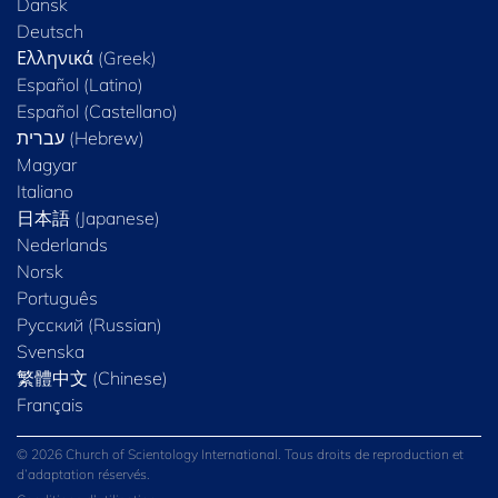
Dansk
Deutsch
Ελληνικά (Greek)
Español (Latino)
Español (Castellano)
Magyar
Italiano
日本語 (Japanese)
Nederlands
Norsk
Português
Русский (Russian)
Svenska
繁體中文 (Chinese)
Français
© 2026 Church of Scientology International. Tous droits de reproduction et
d’adaptation réservés.