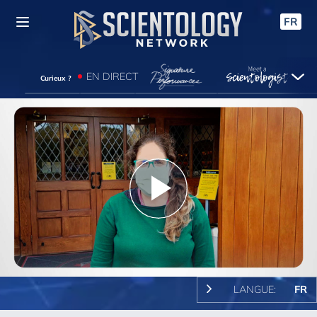
FR
EN DIRECT
Curieux ?
Play
Video
LANGUE:
FR