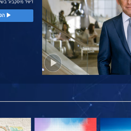
דיוויד מיסקביג' בש
הפ