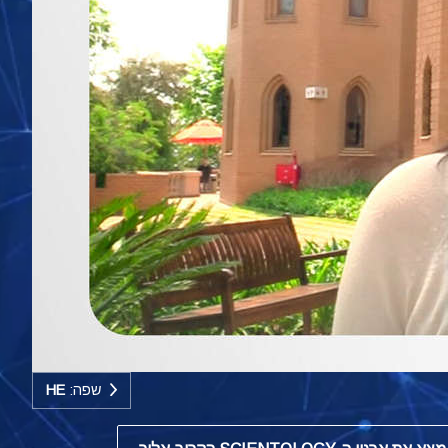
שפה:
HE