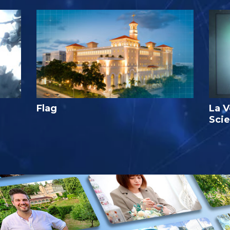
Flag
La V
Sci