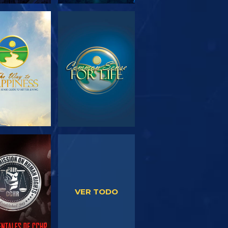
PLORA LAS
VE
SERIES
VE
VE
VER TODO