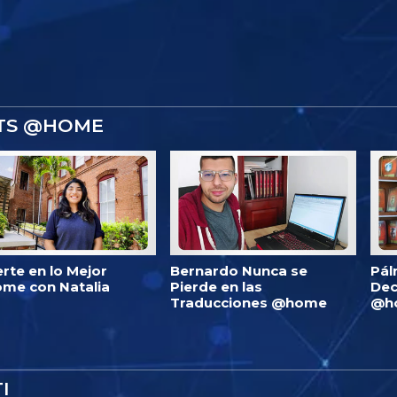
STS @HOME
erte en lo Mejor
Bernardo Nunca se
Pál
me con Natalia
Pierde en las
Dec
Traducciones @home
@h
I