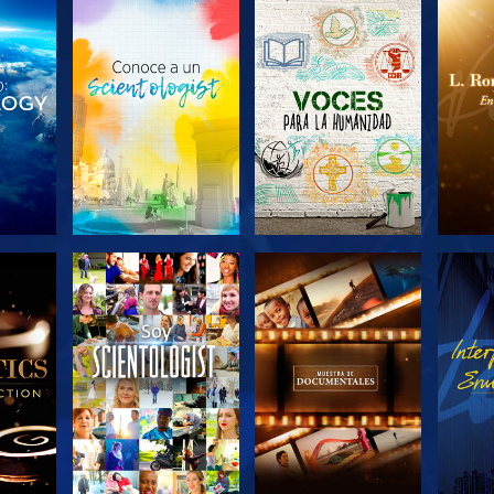
LAS
EXPLORA LAS
EXPLORA LAS
EX
S
SERIES
SERIES