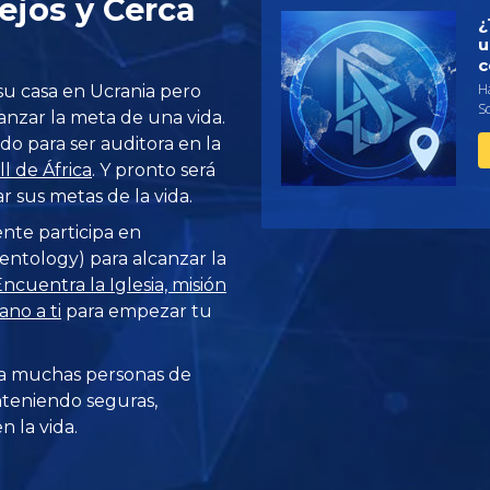
ejos y Cerca
¿
u
c
Ha
su casa en Ucrania pero
S
nzar la meta de una vida.
o para ser auditora en la
l de África
. Y pronto será
r sus metas de la vida.
ente participa en
entology) para alcanzar la
ncuentra la Iglesia, misión
no a ti
para empezar tu
a muchas personas de
teniendo seguras,
 la vida.