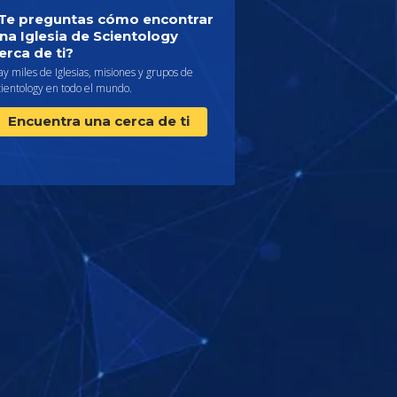
Te preguntas cómo encontrar
na Iglesia de Scientology
erca de ti?
y miles de Iglesias, misiones y grupos de
cientology en todo el mundo.
Encuentra una cerca de ti