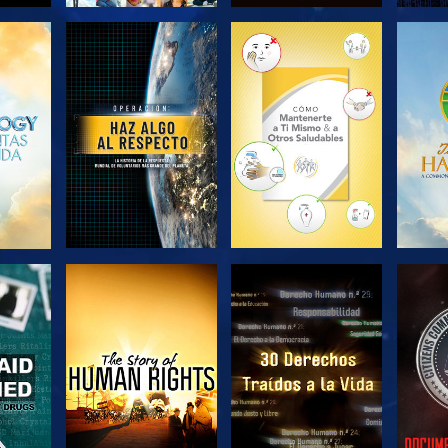
EXPLORA LAS
EXPLORA LAS
EX
SERIES
SERIES
VE
VE