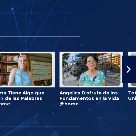
ma Tiene Algo que
Angelica Disfruta de los
Tob
ir de las Palabras
Fundamentos en la Vida
Un
ome
@home