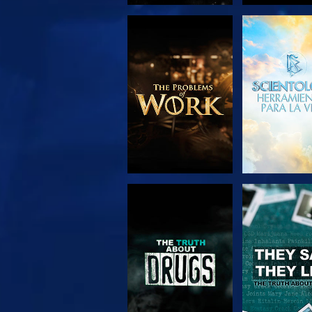
EXPLORA LAS
VE
SERIES
VE
VE