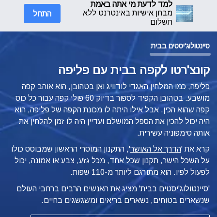
למד לדעת מי אתה באמת
התחל
מבחן אישיות באינטרנט ללא
תשלום
סיינטולוג'יסטים בבית
קונצ'רטו לקפה בבית עם פליפה
פליפה, כמו המלחין האגדי לודוויג ואן בטהובן, הוא אוהב קפה
מושבע. בטהובן הקפיד לספור בדיוק 60 פולי קפה עבור כל כוס
קפה שהוא הכין. אבל אילו היתה לו מכונת הקפה של פליפה, הוא
היה יכול להכין את הספל המושלם ועדיין היה לו זמן להלחין את
אותה סימפוניה עשירית.
קרא את '
הדרך אל האושר
', התקנון המוסרי הראשון שמבוסס כולו
על השכל הישר, תקנון שכל אחד, מכל גזע, צבע או אמונה, יכול
לפעול לפיו.
הוא מתורגם ליותר מ-110 שפות.
'סיינטולוג'יסטים בבית' מציג את האנשים הרבים ברחבי העולם
שנשארים בטוחים, נשארים בריאים ומשגשגים בחיים.