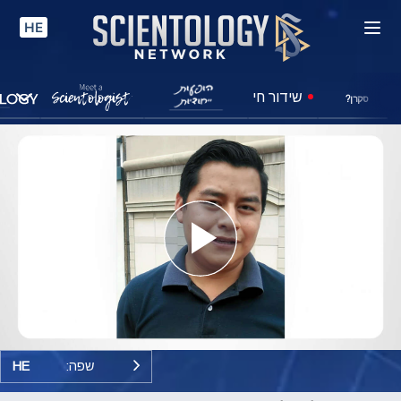
HE
שידור חי
סקרן?
Play
Video
שפה:
HE