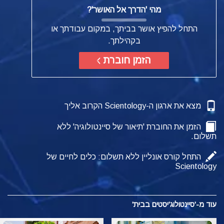
מהי
'הדרך אל האושר'?
התחל להפיץ אושר בביתך, במקום עבודתך או
בקהילתך.
הזמן חוברת
מצא את ארגון ה-Scientology הקרוב אליך
הזמן את החוברת 'תיאור של סיינטולוגיה' ללא
תשלום.
התחל קורס אונליין ללא תשלום: כלים לחיים של
Scientology
עוד מ-'סיינטולוג'יסטים בבית'