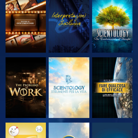
ESPLORA LE
GUARDA
ESPLORA LE
SERIE
SERIE
ESPLORA LE
ESPLORA LE
GUARDA
SERIE
SERIE