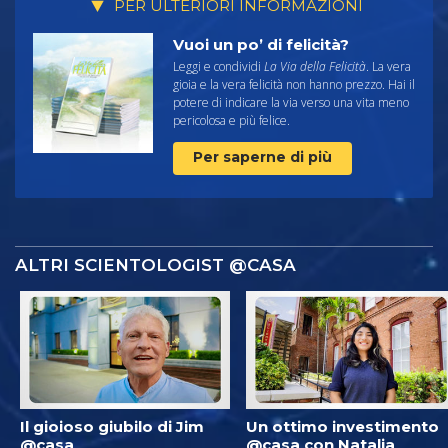
PER ULTERIORI INFORMAZIONI
Vuoi un po’ di felicità?
Leggi e condividi
La Via della Felicità
. La vera
gioia e la vera felicità non hanno prezzo. Hai il
potere di indicare la via verso una vita meno
pericolosa e più felice.
Per saperne di più
ALTRI SCIENTOLOGIST @CASA
Il gioioso giubilo di Jim
Un ottimo investimento
@casa
@casa con Natalia