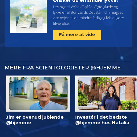
Ønsker du en smule lykke?
Læs og del
Vejen til lykke
. Ægte glæde og
lykke er af stor værdi. Det står i din magt at
vise vejen til en mindre farlig og lykkeligere
tilværelse.
Få mere at vide
MERE FRA SCIENTOLOGISTER @HJEMME
Jim er ovenud jublende
Investér i det bedste
@hjemme
@hjemme hos Natalia