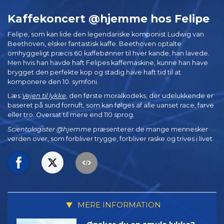
Kaffekoncert @hjemme hos Felipe
Felipe, som kan lide den legendariske komponist Ludwig van
Beethoven, elsker fantastisk kaffe. Beethoven optalte
omhyggeligt præcis 60 kaffebønner til hver kande, han lavede.
Men hvis han havde haft Felipes kaffemaskine, kunne han have
brygget den perfekte kop og stadig have haft tid til at
komponere den 10. symfoni.
Læs
Vejen til lykke
, den første moralkodeks, der udelukkende er
baseret på sund fornuft, som kan følges af alle uanset race, farve
eller tro. Oversat til mere end 110 sprog.
Scientologister @hjemme
præsenterer de mange mennesker
verden over, som forbliver trygge, forbliver raske og trives i livet.
MERE INFORMATION